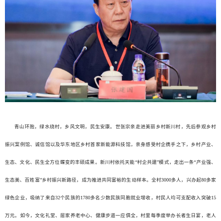
青山环抱，绿水绕村，乡风文明，民生安康。世张宗亲走进美丽乡村新川村，先后参观乡村
振兴案例馆、诚信馆以及华东地区乡村首家新能源科技馆，亲身感受村企携手之下，乡村产业、
生态、文化、民生全方位蝶变的丰硕成果。新川村依托天能“村企共建”模式，走出一条“产业强、
生态美、百姓富”乡村振兴新路径，成为推进共同富裕的生动样本。全村3000多人，兴办起80多家
绿色企业，吸纳了来自32个民族的1780多名少数民族同胞就业增收，村民人均可支配收入突破15
万元。如今，文化礼堂、居家养老中心、健康步道一应俱全，村里每季度举办长者生日宴，老人