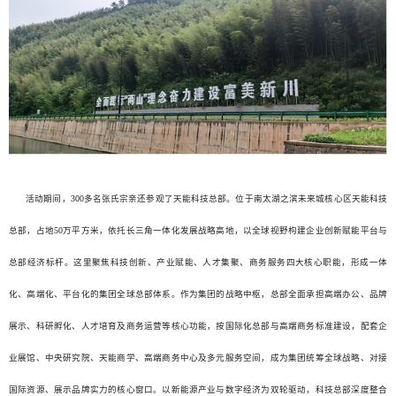
活动期间，300多名张氏宗亲还参观了天能科技总部。位于南太湖之滨未来城核心区天能科技
总部，占地50万平方米，依托长三角一体化发展战略高地，以全球视野构建企业创新赋能平台与
总部经济标杆。这里聚焦科技创新、产业赋能、人才集聚、商务服务四大核心职能，形成一体
化、高端化、平台化的集团全球总部体系。作为集团的战略中枢，总部全面承担高端办公、品牌
展示、科研孵化、人才培育及商务运营等核心功能，按国际化总部与高端商务标准建设，配套企
业展馆、中央研究院、天能商学、高端商务中心及多元服务空间，成为集团统筹全球战略、对接
国际资源、展示品牌实力的核心窗口。以新能源产业与数字经济为双轮驱动，科技总部深度整合