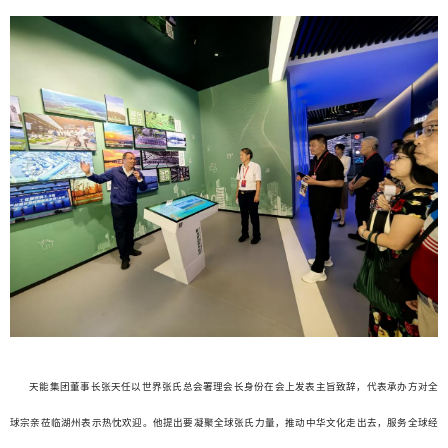
天能集团董事长张天任以世界张氏总会署理会长身份在会上发表主旨致辞，代表承办方对全
球宗亲莅临湖州表示热忱欢迎。他提出要凝聚全球张氏力量，推动中华文化走出去，服务全球经