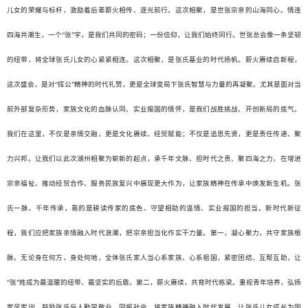
儿女的荣耀与标杆，激励着后辈薪火相传、逐光前行。这次相聚，是世张宗亲的山海同心。情连
四海共潮生，一个“张”字，是我们共同的密码；一份信仰，让我们始终同行。世张总会像一条坚韧
的纽带，将全球张氏儿女的心紧紧相连。这次相聚，是张氏基业的时代扬帆。薪火赓续启新程，
这次盛会，是对“挥公”精神的时代礼赞，更是全球变局下张氏智慧与力量的再凝聚。尤其是面对当
前外部复杂形势，家族文化的血脉认同、实业报国的情怀，是我们战胜挑战、开创新局的底气。
我们在这里，不仅是亲情交融，更是文化赓续、经贸赋能；不仅是追思先贤，更是责任传递、聚
力兴邦。让我们以此次湖州相聚为崭新的起点，承千年文脉、担时代之责、聚四海之力，在增进
宗亲福祉、推动经贸合作、服务民族复兴中展现更大作为，让家族精神在传承中焕发新生机。张
氏一脉，千年传承，靠的是耕读传家的底色、守望相助的温情、实业报国的担当。新时代新征
程，我们应把家族亲情融入时代浪潮，把宗亲担当化作实干力量。第一，凝心聚力，共守家族根
脉。无论身在何方，身处何地，全体张氏家人当心系家族、心系祖国，紧密团结、互帮互助，让
“张”姓成为最温暖的纽带、最坚实的后盾。第二，薪火赓续，共育时代栋梁。重视青年培养，弘扬
家风家训，鼓励张氏后人勤学敬业、回报社会，将家族精神融入时代发展，让张氏儿女成长为国