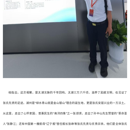
他指出，这次相聚，是太湖文脉的千年回响。太湖三万六千顷，滋养了吴越文明，也见证了
张氏先贤的足迹。湖州是“绿水青山就是金山银山”理念的诞生地，更是张氏安居兴业的一方沃土。
从这里，走出了心怀家国、普惠民生的“南浔四象”之一张颂贤，走出了孙中山先生赞誉的“革命圣
人”张静江；还有中国第一艘航母“辽宁舰”首任舰长张峥等张氏先贤与优秀宗亲。他们是全体张氏