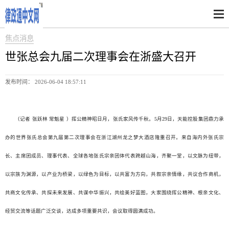
焦点消息
世张总会九届二次理事会在浙盛大召开
发布时间： 2026-06-04 18:57:11
（记者 张跃林 常魁星 ）挥公精神昭日月，张氏家风传千秋。5月29日，天能控股集团鼎力承
办的世界张氏总会第九届第二次理事会在浙江湖州龙之梦大酒店隆重召开。来自海内外张氏宗
长、主席团成员、理事代表、全球各地张氏宗亲团体代表跨越山海，齐聚一堂，以文脉为纽带，
以宗族为渊源，以产业为桥梁，以绿色为目标，以共富为方向，共叙宗亲情缘，共议合作商机，
共商文化传承、共探未来发展、共谋中华振兴，共绘美好蓝图，大家围绕挥公精神、根亲文化、
经贸交流等话题广泛交谈，达成多项重要共识，会议取得圆满成功。