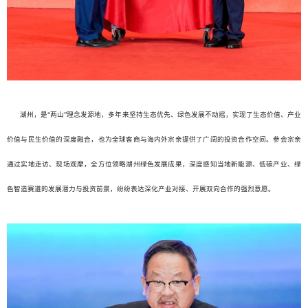
湖州，是“两山”理念发源地，多年来坚持生态优先、绿色发展不动摇，实现了生态价值、产业
价值与民生价值的深度融合，也为全球客商与海内外宗亲提供了广阔的投资合作空间。参会宗亲
通过实地走访、现场观摩，全方位领略湖州绿色发展成果，深度感知当地新能源、低碳产业、绿
色智造赛道的发展潜力与投资前景，纷纷表达深化产业对接、开展双向合作的强烈意愿。