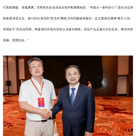
们笑容满面、幸福满满。世界张氏总会总会长张学彬感慨地说：“天能从一家村办小厂成长为全球
新能源领军企业，新川村从昔日的‘苦瓜村’蝶变为共同富裕样板村，这正是张氏精神‘敢为人先、
坚韧实干’的生动写照。希望海内外张氏宗亲以天能为榜样，深化产业互通与文化交流，携手共促
发展、回馈社会。”