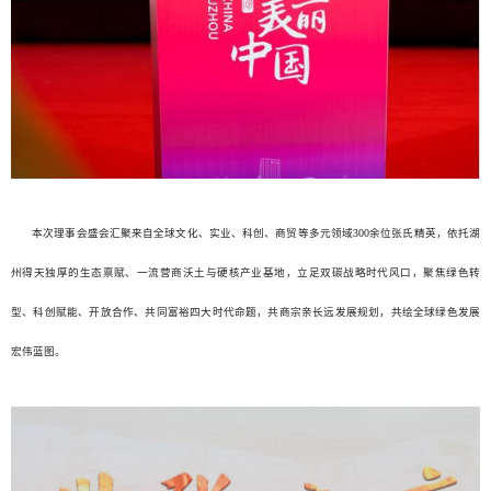
本次理事会盛会汇聚来自全球文化、实业、科创、商贸等多元领域300余位张氏精英，依托湖
州得天独厚的生态禀赋、一流营商沃土与硬核产业基地，立足双碳战略时代风口，聚焦绿色转
型、科创赋能、开放合作、共同富裕四大时代命题，共商宗亲长远发展规划，共绘全球绿色发展
宏伟蓝图。