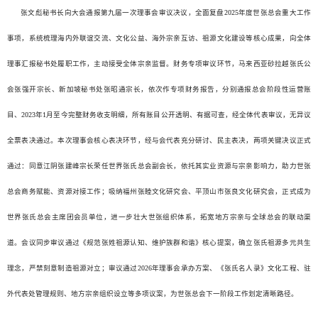
张文彪秘书长向大会通报第九届一次理事会审议决议，全面复盘2025年度世张总会重大工作
事项，系统梳理海内外联谊交流、文化公益、海外宗亲互访、祖源文化建设等核心成果，向全体
理事汇报秘书处履职工作，主动接受全体宗亲监督。财务专项审议环节，马来西亚砂拉越张氏公
会张强开宗长、新加坡秘书处张昭通宗长，依次作专项财务报告，分别通报总会阶段性运营账
目、2023年1月至今完整财务收支明细，所有账目公开透明、有据可查，经全体代表审议，无异议
全票表决通过。本次理事会核心表决环节，经与会代表充分研讨、民主表决，两项关键决议正式
通过：同意江阴张建峰宗长荣任世界张氏总会副会长，依托其实业资源与宗亲影响力，助力世张
总会商务赋能、资源对接工作；吸纳福州张睦文化研究会、平顶山市张良文化研究会，正式成为
世界张氏总会主席团会员单位，进一步壮大世张组织体系，拓宽地方宗亲与全球总会的联动渠
道。会议同步审议通过《规范张姓祖源认知、维护族群和谐》核心提案，确立张氏祖源多元共生
理念，严禁刻意制造祖源对立；审议通过2026年理事会承办方案、《张氏名人录》文化工程、驻
外代表处管理规则、地方宗亲组织设立等多项议案，为世张总会下一阶段工作划定清晰路径。