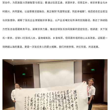
贸合作，为民族复兴贡献智慧与担当；要通过信息互通、资源共享、优势互补，将宗亲事业与乡
村振兴、共同富裕、公益慈善深度融合，真正做到“先富帮后富，同走幸福路”。他还结合实业担当
与宗族使命，阐释了张氏企业家赋能宗亲事业、以产业反哺文化传承的实践路径，表达了持续助
力世张总会搭建商务平台、凝聚宗亲力量、推动全球张氏协同发展的坚定信念。他讲道：天下张
氏一家亲，全球1.2亿张氏儿女，虽地域有别、乡音有异，但同源共祖的初心从未改变。这既是一
场跨越山海的重逢，更是一次张氏亲人的薪火相聚。我们共叙亲情、共忆先祖、共话发展。