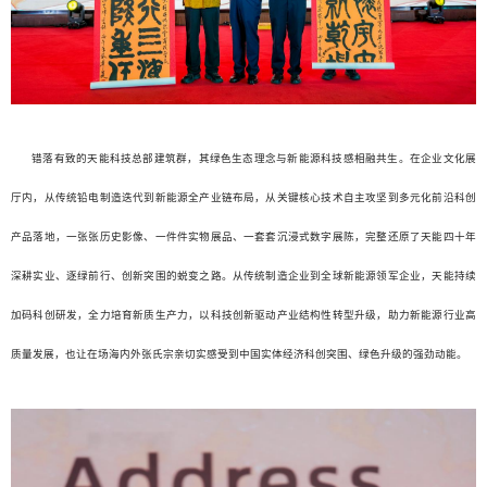
错落有致的天能科技总部建筑群，其绿色生态理念与新能源科技感相融共生。在企业文化展
厅内，从传统铅电制造迭代到新能源全产业链布局，从关键核心技术自主攻坚到多元化前沿科创
产品落地，一张张历史影像、一件件实物展品、一套套沉浸式数字展陈，完整还原了天能四十年
深耕实业、逐绿前行、创新突围的蜕变之路。从传统制造企业到全球新能源领军企业，天能持续
加码科创研发，全力培育新质生产力，以科技创新驱动产业结构性转型升级，助力新能源行业高
质量发展，也让在场海内外张氏宗亲切实感受到中国实体经济科创突围、绿色升级的强劲动能。