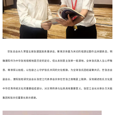
世张总会永久荣誉主席张建国发表重讲话，聚焦宗亲最为关切的祖源议题作出关键表态，明
确濮阳作为中华张姓祖根地是历史的定论，但从未刻意主张单一祖源地，全体张氏族人当心怀敬
畏、尊崇挥公始祖，以包容之心守护张氏共同的文化根脉，为全球张氏团结凝聚共识。世张总会
副会长、濮阳张姓研究会会长张宏江代表参会宗亲在世张之夜晚宴上致辞，深刻阐述姓氏文化是
中华优秀传统文化的重要组成部分，对文明传承与弘扬具有重要意义。张宏江会长对承办方天能
集团和张天任董事长表示感谢。