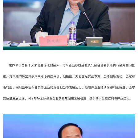
世界张氏总会永久荣誉主席兼创会人、马来西亚砂拉越张氏公会名誉会长兼执行会务顾问张
强开对天能的转型升级成果给予高度评价。他指出，天能立足实业本源，坚持创新驱动、坚定绿
色转型，展现出中国头部实体企业的责任担当与发展远见。他期许企业持续深耕科创赛道，坚守
高质量发展主线，同时呼吁全球张氏企业家聚焦湖州发展机遇，携手共享生态红利与产业红利。