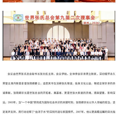
会议由世界张氏总会秘书长张文彪主持，会议伊始，全体参会宗亲肃立默哀，深切缅怀永久
荣誉主席丹斯里拿督张晓卿爵士，追思其毕生深耕张氏联谊、投身文化公益、联结全球宗亲的赤
诚奉献。张晓卿宗长是世张总会的开拓者、奠基者、更是世张大家庭的灵魂，德高望重，影响深
远。2003年，当“一个中国”原则成为国际社会共识的关键时刻，张晓卿宗长以华人领袖的担当，坚
定发声支持，用行动诠释了“血浓于水”的深刻内涵与家国情怀。2007年，他以更高瞻远瞩的目光指