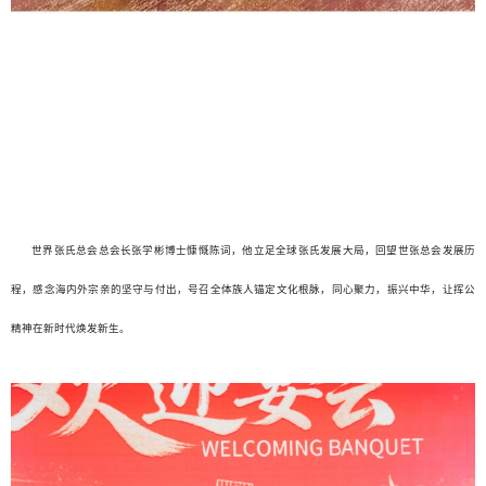
世界张氏总会总会长张学彬博士慷慨陈词，他立足全球张氏发展大局，回望世张总会发展历
程，感念海内外宗亲的坚守与付出，号召全体族人锚定文化根脉，同心聚力，振兴中华，让挥公
精神在新时代焕发新生。