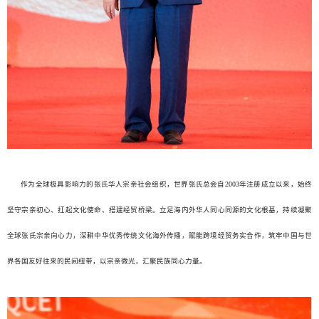
作为全球极具影响力的张氏华人宗亲社会组织，世界张氏总会自2003年注册成立以来，始终
坚守宗亲初心、扛起文化使命、搭建经贸桥梁。立足海内外华人同心同源的文化根基，持续凝聚
全球张氏宗亲向心力，深耕中华优秀传统文化海外传播，赋能跨境经贸务实合作，筑牢中国与世
界各国友好往来的民间纽带，以宗亲微光，汇聚民族同心力量。