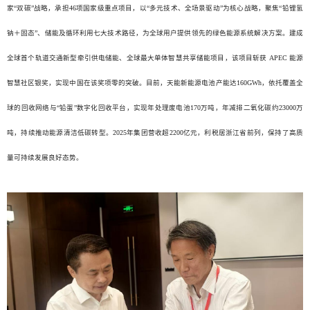
家“双碳”战略，承担46项国家级重点项目，以“多元技术、全场景驱动”为核心战略，聚焦“铅锂氢
钠＋固态”、储能及循环利用七大技术路径，为全球用户提供领先的绿色能源系统解决方案。建成
全球首个轨道交通新型牵引供电储能、全球最大单体智慧共享储能项目，该项目斩获 APEC 能源
智慧社区银奖，实现中国在该奖项零的突破。目前，天能新能源电池产能达160GWh，依托覆盖全
球的回收网络与“铅蛋”数字化回收平台，实现年处理废电池170万吨，年减排二氧化碳约23000万
吨，持续推动能源清洁低碳转型。2025年集团营收超2200亿元，利税居浙江省前列，保持了高质
量可持续发展良好态势。