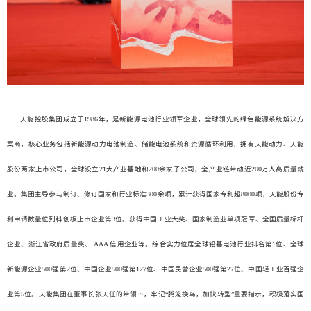
天能控股集团成立于1986年，是新能源电池行业领军企业，全球领先的绿色能源系统解决方
案商，核心业务包括新能源动力电池制造、储能电池系统和资源循环利用，拥有天能动力、天能
股份两家上市公司，全球设立21大产业基地和200余家子公司，全产业链带动近200万人高质量就
业。集团主导参与制订、修订国家和行业标准300余项，累计获得国家专利超8000项，天能股份专
利申请数量位列科创板上市企业第3位。获得中国工业大奖、国家制造业单项冠军、全国质量标杆
企业、浙江省政府质量奖、 AAA 信用企业等。综合实力位居全球铅基电池行业排名第1位、全球
新能源企业500强第2位、中国企业500强第127位、中国民营企业500强第27位、中国轻工业百强企
业第5位。天能集团在董事长张天任的带领下，牢记“腾笼换鸟，加快转型”重要指示，积极落实国