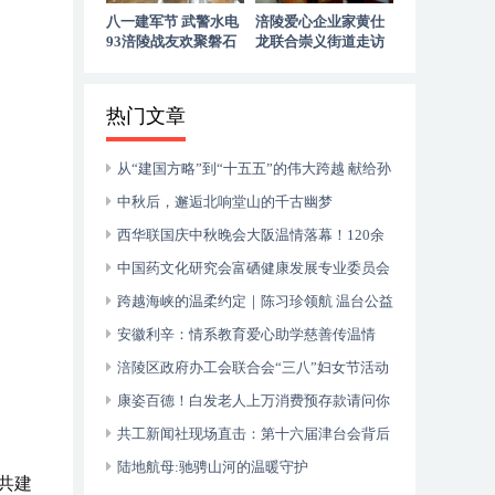
八一建军节 武警水电
涪陵爱心企业家黄仕
93涪陵战友欢聚磐石
龙联合崇义街道走访
玉寨赓续军旅初心
慰问退役老兵
热门文章
从“建国方略”到“十五五”的伟大跨越 献给孙
中山诞辰160周年暨郑丽文访陆
中秋后，邂逅北响堂山的千古幽梦
西华联国庆中秋晚会大阪温情落幕！120余
侨胞共庆双节，安徽商会关西分会入会壮大团
中国药文化研究会富硒健康发展专业委员会
体力量
成立大会在山东枣庄成功举行
跨越海峡的温柔约定｜陈习珍领航 温台公益
音乐会暖透“星”世界
安徽利辛：情系教育爱心助学慈善传温情
涪陵区政府办工会联合会“三八”妇女节活动
在涪州书院举行
康姿百德！白发老人上万消费预存款请问你
何时归还？
共工新闻社现场直击：第十六届津台会背后
的两岸融合密码
陆地航母:驰骋山河的温暖守护
共建