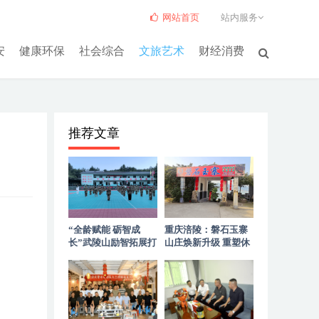
网站首页
站内服务
安
健康环保
社会综合
文旅艺术
财经消费
推荐文章
“全龄赋能 砺智成
重庆涪陵：磐石玉寨
长”武陵山励智拓展打
山庄焕新升级 重塑休
造高山优质拓展服务
闲聚会新标杆