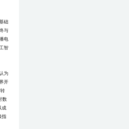
基础
终与
播电
工智
认为
界开
 转
讨数
以成
极指