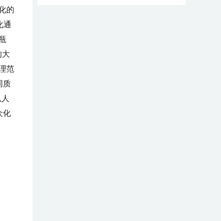
化的
化通
瓶
的大
理范
同质
以人
众化