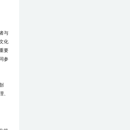
者与
文化
重要
同参
创
理、