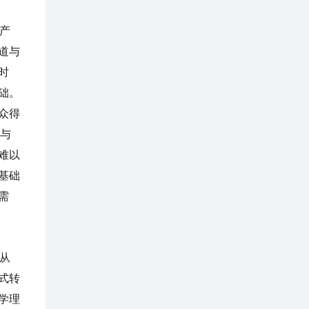
产
道与
时
础。
众得
但与
难以
基础
需
从
式转
学理