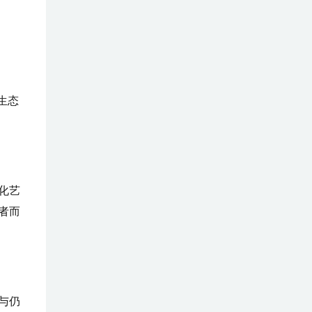
生态
化艺
者而
与仍