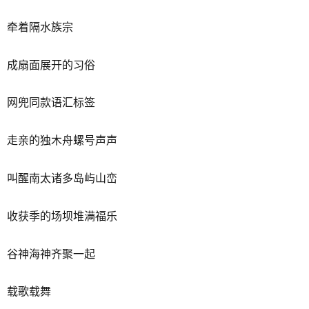
牵着隔水族宗
成扇面展开的习俗
网兜同款语汇标签
走亲的独木舟螺号声声
叫醒南太诸多岛屿山峦
收获季的场坝堆满福乐
谷神海神齐聚一起
载歌载舞