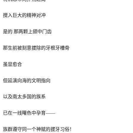
搅入巨大的精神对冲
是的 那两颗上颌中门齿
那生前被刻意拔除的牙根牙槽骨
虽显愈合
但延演向海的文明指向
以及南太多国的族系
已在一线曙色中孕育——
族群遵守同一个神赋的拔牙习俗！