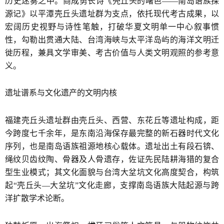
历史迷雾之中。商成勇长诗《壳丘头的曙色——南岛语族探
源记》以平潭壳丘头遗址群为支点，依托现代考古成果，以
宏阔历史视野与诗性笔触，打破华夏文明单一中心叙事惯
性，勾勒出贯通大陆、台湾海峡与太平洋岛屿的海洋文明迁
徙历程，兼具文学审美、考古价值与人类文明观照的参考意
义。
遗址谱系与文化遗产的文明内核
福建壳丘头遗址群由壳丘头、西营、东花丘等遗址构成，距
今跨度七千余年，是东南沿海保存最完整的新石器时代文化
序列，也是南岛语族祖源地核心载体。遗址出土有段石锛、
绳纹贝齿纹陶、骨器及人骨遗存，佐证先民陆耕海猎的复合
型生业模式；其文化面貌与台湾大坌坑文化高度契合，构筑
起“壳丘头—大坌坑”文化走廊，支撑南岛语族大陆起源与跨
洋扩散学术论断。