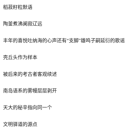
稻菽籽粒默语
陶釜煮沸阒寂辽远
丰年的喜悦吐纳海的心声还有“支脚”雄鸣子嗣延衍的歌谣
壳丘头作为样本
被后来的考古者客观续述
南岛语系的雾幔层层剥开
天大的秘辛指向同一个
文明驿道的源点