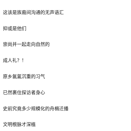
这该是族裔间沟通的无声语汇
抑或是他们
崇尚并一起走向自然的
成人礼？！
原乡氤氲沉重的习气
已然裹住探访者身心
史前究竟多少规模化的舟楫迁播
文明根脉才深植