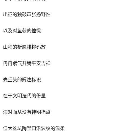
出征的独鼓声张扬野性
以及对鱼获的憧憬
山积的祈愿排排码放
冉冉紫气升腾平安吉祥
壳丘头的辉煌标识
在于文明迭代的份量
海对面从没有神明指点
但大坌坑陶釜口沿波纹的温柔