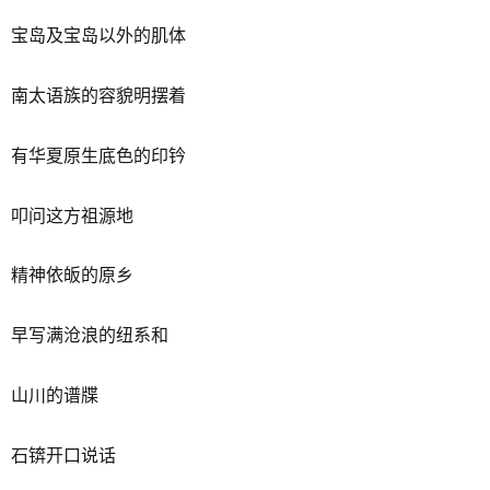
宝岛及宝岛以外的肌体
南太语族的容貌明摆着
有华夏原生底色的印钤
叩问这方祖源地
精神依皈的原乡
早写满沧浪的纽系和
山川的谱牒
石锛开口说话