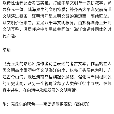
以诗性诠释配合考古实证，打破中华文明单一农耕叙事，彰
显多元一体、陆海双生的文明特质；补齐西太平洋史前海洋
文明演进链条，证明海洋是文明交融的通道而非隔绝壁垒。
从文明价值来看，立足八千年文明根脉，由族群溯源上升到
文明互鉴，深层呼应中华民族共同体与海洋命运共同体的时
代命题。
结语
《壳丘头的曙色》是作者诗意表达的考古文本。作品站在人
类文明高度重塑中华文明海洋向度，以壳丘头曙色为引，连
通古今山海，既厘清南岛语族起源脉络、强化两岸同根同源
的历史认同，从另一个视角诠释了人类在迁徙中寻根、在包
容中共生、在向海中永续发展的文明真谛。
附：壳丘头的曙色——南岛语族探源记（商成勇）