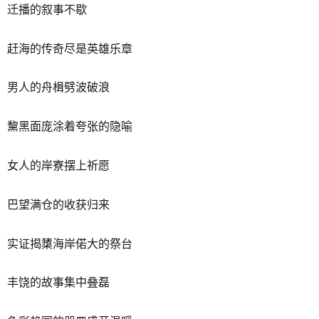
迁播的叙事不歇
赶海的传奇尽是英雄乐章
男人的舟楫劈波破浪
黧黑面庞涂着夸张的隐喻
女人的岸寮摆上祈愿
巴望满仓的收获归来
实证揭橥海岸偌大的祭台
丰饶的故事集中叠磊