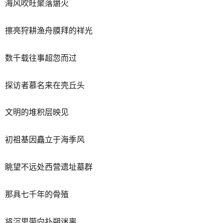
海风吹旺聚落爝火
擦亮狩耕渔舟膜拜的祥光
数千载往事超忽而过
探访者慕名来在壳丘头
文明的堆积层映见
初祖基因矗立于海季风
眺望不远处西营遗址墓群
那具七千年的骨殖
将沉思带向扑朔迷离