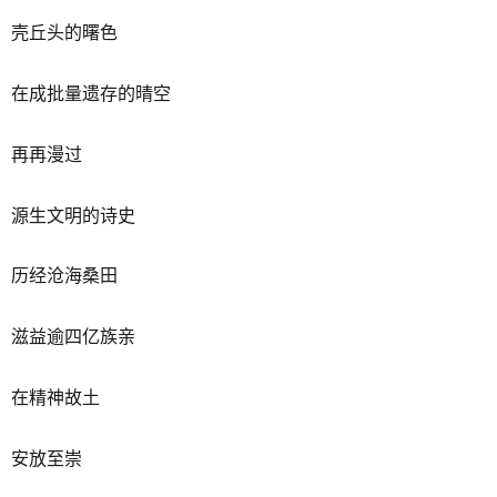
壳丘头的曙色
在成批量遗存的晴空
再再漫过
源生文明的诗史
历经沧海桑田
滋益逾四亿族亲
在精神故土
安放至崇