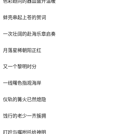
色彩趋同的器皿盛开温暖
蚌壳串起上苍的贺词
一次壮阔的赴海乐章启奏
月落星稀朝阳正红
又一个黎明时分
一线曙色指观海岸
仪轨的篝火已然熄隐
饯行的老少一齐簇拥
叮咛与嘱咐托给神明