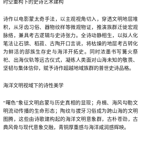
时空重构下的史诗艺术建构
诗作以电影蒙太奇手法，以主观视角切入，穿透文明地层堆
积，从牙齿习俗、器物纹样等微观物证，推演族群迁徙宏观
脉络，兼具考古逻辑与史诗张力。全诗动静相生，以拟人化
笔法让石锛、稻菽、古陶开口言说，将枯燥的地层考古转化
为鲜活的部族生存史与海洋开拓史。同时浓墨书写篝火祭
祀、出海仪轨等远古仪式，凝练人类面对山海未知的敬畏、
坚韧与集体信仰，赋予诗作超越地域族群的普世史诗品格。
海洋文明视域下的诗性美学
“曙色”象征文明启蒙与历史真相的显现；舟楫、海风勾勒文
明流动传播的生命形态；陶纹与拔牙习俗成为跨山海的文明
图腾，这些由诗歌建构起的海洋文明意象群，古朴苍劲，古
典风骨与现代意象交融，青铜厚重感与海洋咸润感辉映。