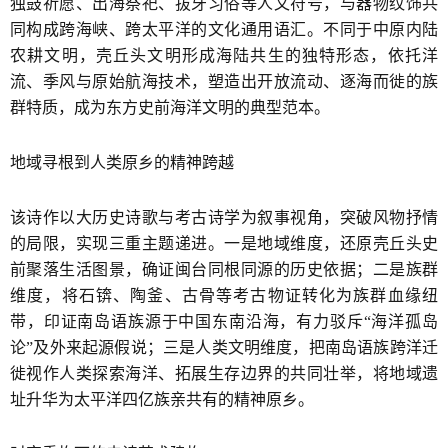
独鼓祈愿、出海祭祀、拔牙习俗等人文符号，与器物纹饰共
同构成跨海峡、跨太平洋的文化通用语汇。不同于中原内陆
农耕文明，壳丘头文明形成海陆共生的独特形态，依托洋
流、季风与原始航海技术，塑造出开放流动、逐海而徙的族
群特质，成为东方史前海洋文明的典型范本。
地域寻根到人类原乡的精神跨越
该诗作以大历史诗歌与考古诗学为叙事视角，突破风物抒情
的局限，实现三重主题递进。一是地域维度，还原壳丘头史
前聚落生活图景，确证闽台同根同源的历史依据；二是族群
维度，将石锛、陶釜、古骨等考古物证转化为族群血缘纽
带，印证南岛语族源于中国东南沿海，有力驳斥“海洋孤岛
论”及外来起源假说；三是人类文明维度，把南岛语族跨洋迁
徙视作人类探索海洋、拓展生存边界的共同壮举，将地域遗
址升华为太平洋四亿族亲共有的精神原乡。