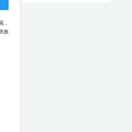
花，
关政