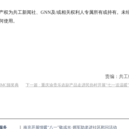
产权为共工新闻社、GNN及/或相关权利人专属所有或持有。未
何使用。
责编：共工
MMC颁奖典
下一篇 : 重庆渝贵乐农副产品走进民协村开展“七一送温暖
服务
南充开展情暖“八一”敬戎光·拥军助老进社区慰问活动