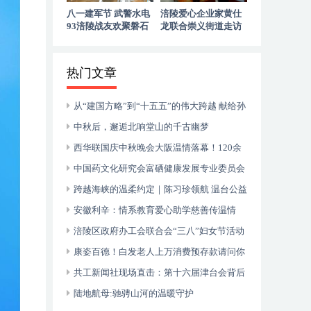
八一建军节 武警水电
涪陵爱心企业家黄仕
93涪陵战友欢聚磐石
龙联合崇义街道走访
玉寨赓续军旅初心
慰问退役老兵
热门文章
从“建国方略”到“十五五”的伟大跨越 献给孙
中山诞辰160周年暨郑丽文访陆
中秋后，邂逅北响堂山的千古幽梦
西华联国庆中秋晚会大阪温情落幕！120余
侨胞共庆双节，安徽商会关西分会入会壮大团
中国药文化研究会富硒健康发展专业委员会
体力量
成立大会在山东枣庄成功举行
跨越海峡的温柔约定｜陈习珍领航 温台公益
音乐会暖透“星”世界
安徽利辛：情系教育爱心助学慈善传温情
涪陵区政府办工会联合会“三八”妇女节活动
在涪州书院举行
康姿百德！白发老人上万消费预存款请问你
何时归还？
共工新闻社现场直击：第十六届津台会背后
的两岸融合密码
陆地航母:驰骋山河的温暖守护