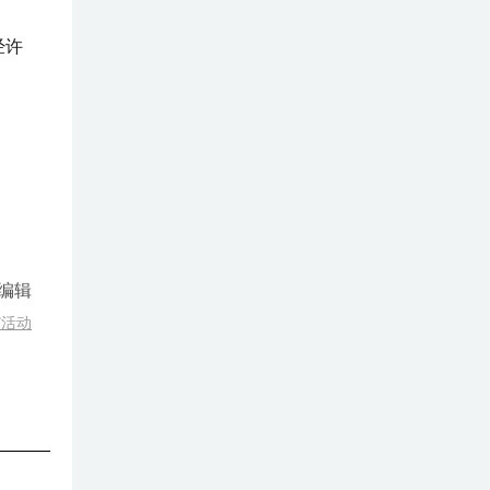
经许
编辑
”活动