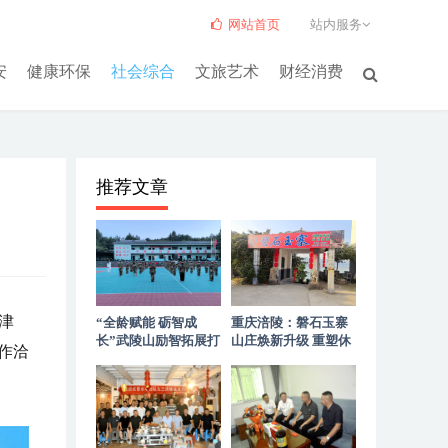
网站首页
站内服务
安
健康环保
社会综合
文旅艺术
财经消费
推荐文章
津
“全龄赋能 砺智成
重庆涪陵：磐石玉寨
长”武陵山励智拓展打
山庄焕新升级 重塑休
作洽
造高山优质拓展服务
闲聚会新标杆