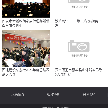
西安市新城区胡家庙街道办婚俗
铁路网评：“一带一路”燃情再出
改革宣传进企
发
西北建设杂志社2023年度总结表
云南昭通市镇雄县山体滑坡已致
彰大会圆
3人遇难 搜
本站简介
版权声明
联系我们