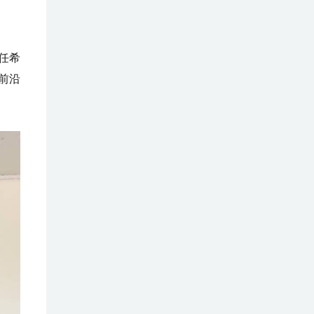
任希
前沿