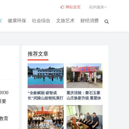
网站首页
站内服务
安
健康环保
社会综合
文旅艺术
财经消费
推荐文章
30
“全龄赋能 砺智成
重庆涪陵：磐石玉寨
长”武陵山励智拓展打
山庄焕新升级 重塑休
重要
造高山优质拓展服务
闲聚会新标杆
教育