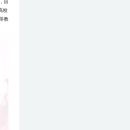
，目
高校
等教