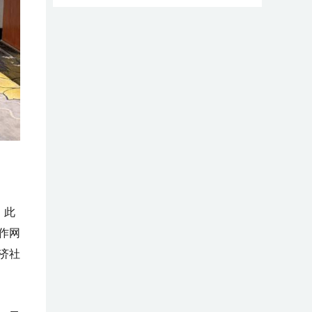
，此
作网
济社