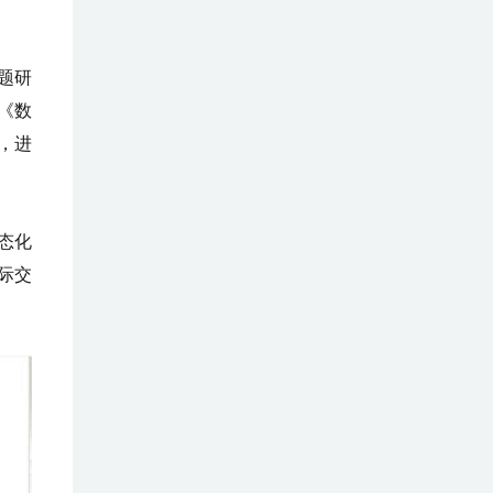
题研
《数
，进
态化
际交