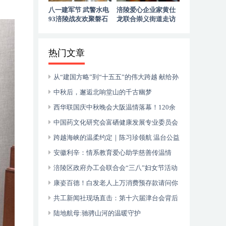
八一建军节 武警水电
涪陵爱心企业家黄仕
93涪陵战友欢聚磐石
龙联合崇义街道走访
玉寨赓续军旅初心
慰问退役老兵
热门文章
从“建国方略”到“十五五”的伟大跨越 献给孙
中山诞辰160周年暨郑丽文访陆
中秋后，邂逅北响堂山的千古幽梦
西华联国庆中秋晚会大阪温情落幕！120余
侨胞共庆双节，安徽商会关西分会入会壮大团
中国药文化研究会富硒健康发展专业委员会
体力量
成立大会在山东枣庄成功举行
跨越海峡的温柔约定｜陈习珍领航 温台公益
音乐会暖透“星”世界
安徽利辛：情系教育爱心助学慈善传温情
涪陵区政府办工会联合会“三八”妇女节活动
在涪州书院举行
康姿百德！白发老人上万消费预存款请问你
何时归还？
共工新闻社现场直击：第十六届津台会背后
的两岸融合密码
陆地航母:驰骋山河的温暖守护