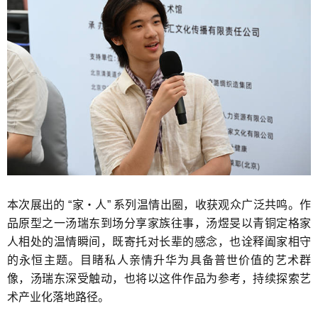
本次展出的 “家・人” 系列温情出圈，收获观众广泛共鸣。作
品原型之一汤瑞东到场分享家族往事，汤煜旻以青铜定格家
人相处的温情瞬间，既寄托对长辈的感念，也诠释阖家相守
的永恒主题。目睹私人亲情升华为具备普世价值的艺术群
像，汤瑞东深受触动，也将以这件作品为参考，持续探索艺
术产业化落地路径。