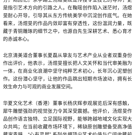
是指引艺术方向的引路之人。在鞠瑶创作陷入迷茫时，汤煜
旻耐心开导，引导其从东方传统美学中沉淀创作底气。在她
看来，汤煜旻的作品内敛却富有穿透性，这份温润力量，既
藏于青铜雕琢的细节之中，也源自先生深耕艺术、悉心育才
的赤诚本心。
北京清美道合董事长夏磊从挚友与艺术产业从业者双重身份
作出评价，他表示，汤煜旻擅长把人文关怀和当代审美融为
一体，在商业化浪潮中坚守纯粹艺术初心，长年沉心泥塑创
作。这份潜心坚守，让他的作品跳出短期市场波动，拥有长
效生命力与可观的商业发展空间。
华夏文化艺术（香港）董事长杨庆辉参观展览后深有感触，
犀牛雕塑强劲的视觉张力令其深受震撼。他评价，汤煜旻作
品创作语言独特、立足国际视野，能够跨越地域文化实现大
众共鸣；在当前收藏市场环境下，稀缺原创雕塑备受高净值
藏家青睐，“心有灵犀” 系列坐拥顶尖艺术价值与广阔收藏前