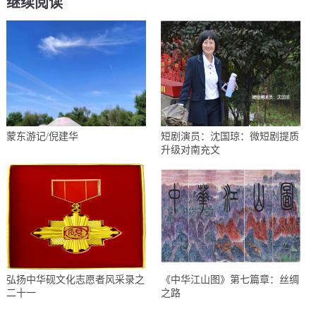
继续阅读
蒙东游记/倪建华
短剧演员：沈国琼：微短剧提质
升级对南充文
弘扬中华砚文化志愿者风采录之
《中华江山图》第七篇章：丝绸
二十一
之路