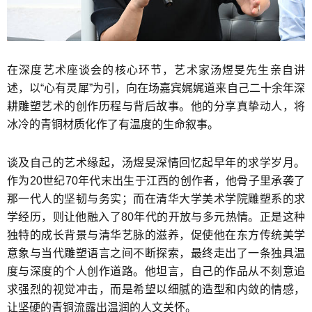
在深度艺术座谈会的核心环节，艺术家汤煜旻先生亲自讲
述，以“心有灵犀”为引，向在场嘉宾娓娓道来自己二十余年深
耕雕塑艺术的创作历程与背后故事。他的分享真挚动人，将
冰冷的青铜材质化作了有温度的生命叙事。
谈及自己的艺术缘起，汤煜旻深情回忆起早年的求学岁月。
作为20世纪70年代末出生于江西的创作者，他骨子里承袭了
那一代人的坚韧与务实；而在清华大学美术学院雕塑系的求
学经历，则让他融入了80年代的开放与多元热情。正是这种
独特的成长背景与清华艺脉的滋养，促使他在东方传统美学
意象与当代雕塑语言之间不断探索，最终走出了一条独具温
度与深度的个人创作道路。他坦言，自己的作品从不刻意追
求强烈的视觉冲击，而是希望以细腻的造型和内敛的情感，
让坚硬的青铜流露出温润的人文关怀。