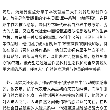
随后，汤煜旻重点分享了本次首展三大系列背后的创作心
路。首先是备受瞩目的“心有灵犀”犀牛系列。他解释道，选择
犀牛作为核心意象，是因为它既代表着自然界中最原始、庞
大的力量，又在现代社会中面临着盗猎与栖息地破坏的生存
危机，象征着一种极致的脆弱。在创作《首》《灵》《势》
等作品时，他试图打破人们对犀牛“笨重威慑”的刻板印象。例
如在塑造《灵》这件作品时，他刻意让铜铸犀牛静立不动，
小耳贴颅，眼部留白含神，以此表达“万物俱寂处，悠然见本
心”的笃定。他希望通过这些作品探讨生态保护与自然资源利
用之间的矛盾，呼唤人与自然建立理解与尊重的共生关系。
此外，汤煜旻还分享了作品中关于“孩子与犀牛”互动的灵感来
源。他表示，孩子代表着人类最初的天真与纯粹，而犀牛则
是自然力量的化身。在雕刻两者亲密接触的瞬间，他倾注了
对人与人之间、人与自然之间最纯粹情感联系的向往。在现
代社会日益疏离的人际关系中，他渴望通过雕塑提醒大众回