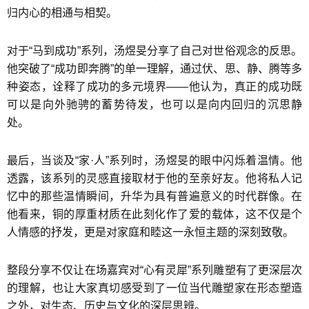
归内心的相通与相契。
对于“马到成功”系列，汤煜旻分享了自己对世俗观念的反思。
他突破了“成功即奔腾”的单一理解，通过伏、思、静、腾等多
种姿态，诠释了成功的多元境界——他认为，真正的成功既
可以是向外驰骋的蓄势待发，也可以是向内回归的沉思静
处。
最后，当谈及“家·人”系列时，汤煜旻的眼中闪烁着温情。他
透露，该系列的灵感直接取材于他的至亲好友。他将私人记
忆中的那些温情瞬间，升华为具有普遍意义的时代群像。在
他看来，铜的厚重材质在此刻化作了爱的载体，这不仅是个
人情感的抒发，更是对家庭和睦这一永恒主题的深刻致敬。
整段分享不仅让在场嘉宾对“心有灵犀”系列雕塑有了更深层次
的理解，也让大家真切感受到了一位当代雕塑家在形态塑造
之外，对生态、历史与文化的深层思辨。