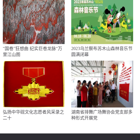
“国卷”狂想曲 纪实巨卷龙脉“万
2023乌兰察布苏木山森林音乐节
里江山图
圆满闭幕
弘扬中华砚文化志愿者风采录之
湖南省排舞广场舞协会党支部多
二十
种形式开展党