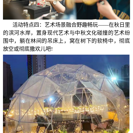
活动特点四：艺术场景融合野趣畅玩——在秋日里
的滨河水岸，置身现代艺术与中秋文化碰撞的艺术纷
围中，躺在林间的吊床上，窝在树下的软椅中，彻底
放空或彻底撒欢儿吧!