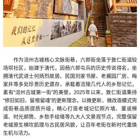
作为涪州古城核心文脉街巷，六郎街坐落于敦仁街道较
场坝社区，始建于清代，因杨六郎屯兵的历史传说得名，坐
拥清代武进士何炳烈故居、民国刘家书屋、老酱园厂房、梅
家井等多处珍贵历史遗存，承载着涪陵几代人的乡愁记忆，
素有“涪州古城第一街”的美誉。2025年以来，敦仁街道秉持
“修旧如旧、留根留魂”的更新理念，以微更新、微改造模式完
成街巷品质提质升级，精心打造老城记忆照片墙、童谣梯
道、时光邮筒、乡愁手绘墙等九大人文景观节点，完整保留
老城原生梯坎肌理与古民居风貌，让百年老街在新时代重焕
生机与活力。