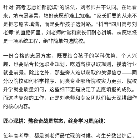
针对“高考志愿谁都能填”的说法，刘老师并不认同。在她看
来，填志愿容易，填好志愿却难上加难。“家长们要的从来不
是把志愿表填满，而是要帮孩子选对路。”抖音“四川高考刘
老师”的直播间里，刘老师时常和家长们耐心讲解，志愿填报
是一项系统工程，绝非简单勾选院校。
一份合格的志愿方案，既要结合孩子的学科优势、个人兴
趣，也要贴合长远职业规划，吃透高校录取规则，摸清行业
就业前景。除此之外，那些旁人难以获取的关键信息——同
分段院校如何科学排序、同类专业哪所院校实力更强、院校
升学就业质量如何，这些细节更是决定了志愿填报的成败。
而这些复杂的工作，正是刘老师和专家团队们每天深耕细作
的核心内容。
匠心深耕：熬夜奋战是常态，终身学习是底线：
每年高考季，都是刘老师最忙碌的时候。考生分数出炉后，