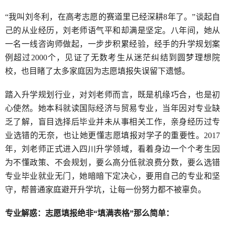
“我叫刘冬利，在高考志愿的赛道里已经深耕8年了。”谈起自
己的从业经历，刘老师语气平和却满是坚定。八年间，她从
一名一线咨询师做起，一步步积累经验，经手的升学规划案
例超过2000个，见证了无数考生从迷茫纠结到圆梦理想院
校，也目睹了太多家庭因为志愿填报失误留下遗憾。
踏入升学规划行业，对刘老师而言，既是机缘巧合，也是初
心使然。她本科就读国际经济与贸易专业，当年因对专业缺
乏了解，盲目选择后毕业并未从事相关工作，亲身经历过专
业选错的无奈，也让她更懂志愿填报对学子的重要性。2017
年，刘老师正式进入四川升学领域，看着身边一个个考生因
为不懂政策、不会规划，要么高分低就浪费分数，要么选错
专业毕业就业无门，她暗暗下定决心，要用自己的专业和坚
守，帮普通家庭避开升学坑，让每一份努力都不被辜负。
专业解惑：志愿填报绝非“填满表格”那么简单：