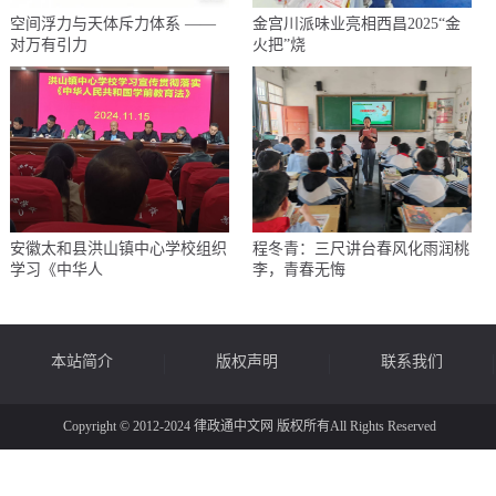
空间浮力与天体斥力体系 ——
金宫川派味业亮相西昌2025“金
对万有引力
火把”烧
安徽太和县洪山镇中心学校组织
程冬青：三尺讲台春风化雨润桃
学习《中华人
李，青春无悔
本站简介
版权声明
联系我们
Copyright © 2012-2024 律政通中文网 版权所有All Rights Reserved