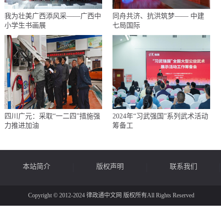
我为壮美广西添风采——广西中
同舟共济、抗洪筑梦​—— 中建
小学生书画展
七局国际
四川广元：采取“一二四”措施强
2024年“习武强国”系列武术活动
力推进加油
筹备工
本站简介
版权声明
联系我们
Copyright © 2012-2024 律政通中文网 版权所有All Rights Reserved