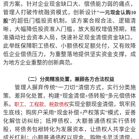
资方案。针对企业现金缺口大、偿债能力弱的痛点，
管理人打破传统融资模式，创新设计“
一元现金认购10
”的超低门槛投资机制。该方案合规合法、逻辑清
股
晰，大幅降低投资准入门槛，放大股权增值预期，精
准撬动社会资本入局，快速补足现金清偿资金缺口。
此举既保障职工债权、小额债权足额兑付，又有效降
低企业偿债压力，为重整落地提供坚实资金支撑，成
为地方企业重整的创新典范。
（二）分类精准处置，兼顾各方合法权益
管理人摒弃传统“一刀切”清偿方式，实行分类施
策、差异化处置，构建“现金清偿+债转股”多元偿债体
系。
实现全额现金清偿，筑牢民
职工、工程款、税款债权
生底线；购房户采用“现金补偿+产权落实”模式，妥善
化解信访纠纷；抵押债权、大额普通债权实行债转
股，将债务包袱转化为发展资本，让债权人共享企业
成长红利；小额普通债权以现金、购物卡灵活清偿，