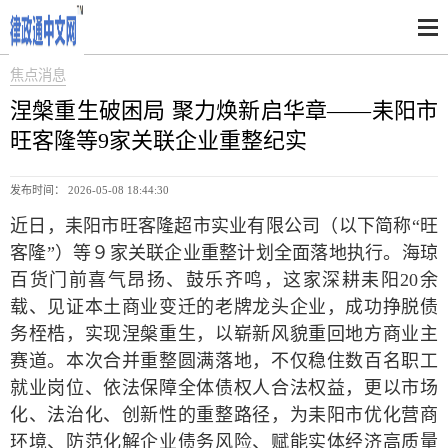
焦点消息
涅槃重生破困局 聚力焕新启华章——耒阳市
旺客隆等9家关联企业重整纪实
发布时间： 2026-05-08 18:44:30
近日，耒阳市旺客隆超市实业有限公司（以下简称“旺
客隆”）等９家关联企业重整计划全面落地执行。海琼
百货门前喜气昂扬、鼓乐齐鸣，这家深耕耒阳20余
载、见证本土商业变迁的老牌龙头企业，成功挣脱债
务桎梏，实现涅槃重生，以崭新风貌重回地方商业主
赛道。本次合并重整圆满落地，不仅稳住数百名职工
就业岗位、依法保障全体债权人合法权益，更以市场
化、法治化、创新性的重整路径，为耒阳市优化营商
环境、防范化解企业债务风险、赋能实体经济高质量