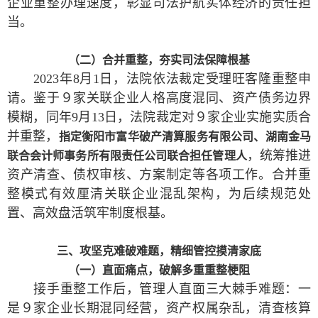
企业重整办理速度，彰显司法护航实体经济的责任担
当。
（二）合并重整，夯实司法保障根基
2023年8月1日，法院依法裁定受理旺客隆重整申
请。鉴于９家关联企业人格高度混同、资产债务边界
模糊，同年9月13日，法院裁定对９家企业实施实质合
并重整，
指定衡阳市富华破产清算服务有限公司、湖南金马
，统筹推进
联合会计师事务所有限责任公司联合担任管理人
资产清查、债权审核、方案制定等各项工作。合并重
整模式有效厘清关联企业混乱架构，为后续规范处
置、高效盘活筑牢制度根基。
三、攻坚克难破难题，精细管控摸清家底
（一）直面痛点，破解多重重整梗阻
接手重整工作后，管理人直面三大棘手难题：一
是９家企业长期混同经营，资产权属杂乱，清查核算