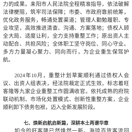
力的成果。耒阳市人民法院全程精准指导，依法破解
法律梗阻，筑牢司法保障；市委、市政府靠前统筹，
优化政务服务，畅通处置渠道；管理人勤勉履职、专
业攻坚，高效推进清查、沟通、方案落地；债权人顾
全大局、适度让利，全力支持重整工作；原出资人主
动配合、共担风险；全体职工坚守岗位、同心守业。
多方力量凝心聚力、同向而行，为企业重生保驾护
航。
2024年10月，重整计划草案顺利通过债权人会
议、出资人组表决，经法院裁定正式生效，标志着旺
客隆等九家企业重整工作圆满收官。依托成熟的府院
联动机制、市场化处置模式、创新性重整方案，企业
顺利卸下债务包袱，迈入全新发展阶段。
七、焕新启航启新篇，深耕本土再谱华章
如今的旺客隆已然焕然一新。海琼百货客流回