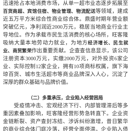
迅速抢占本地消费市场，从单一超市业态逐步拓展至
等领域，建成
百货商超、宾馆住宿、物业管理、物流配送
近五万平方米综合性商业综合体。鼎盛时期年营业额
突破亿元，净利润近2000万元，稳居当地商业行业主
导地位。作为承载市民生活消费的核心场所，旺客隆
吸纳大量本地劳动力就业，为地方
经济增长、民生就
作出重要贡献。企查查信息显示，该公司
业、商贸繁荣
注册资本3000万元，实缴2000万元，对外投资6家企
业、实际控制12家企业，拥有10项商标权属，旗下海
琼百货、城市生活超市等商业品牌深入人心，沉淀了
深厚的群众基础与品牌价值。
（二）多重承压，企业陷入经营困局
受疫情冲击、宏观经济下行、内部管理滞后等多
重因素叠加影响，旺客隆经营形势急转直下。企业资
金链断裂、资产查封冻结、涉诉纠纷激增，昔日繁华
的商业综合体门庭冷落，经营全面停滞。企业陷入债