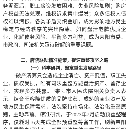
务泥潭后，职工薪资发放困难、失业风险加剧；购房
户权益无法兑现，维权诉求集中爆发；众多债权人债
权难以清偿，各类矛盾交织叠加，成为影响地方民生
稳定与经济秩序的突出隐患。如何盘活老牌优质企
业、化解债务风险、平衡多方利益，成为耒阳市委、
市政府、司法机关亟待破解的重要课题。
二、府院联动精准施策，提速重整攻坚之路
（一）科学研判，敲定重生发展路径
“破产清算只会造成企业消亡、资产贬值，职工失
业、债权受损，唯有司法重整方能盘活资产、留存企
业、实现多方共赢。”耒阳市人民法院相关负责人表
示。结合旺客隆优质的品牌底蕴、成熟的商业资产及
地方民生保障需求，法院坚持市场化、法治化重整原
则，主动靠前、精准研判，于2023年7月启动预重整程
序，仅耗时16天完成全部预重整筹备工作，刷新耒阳