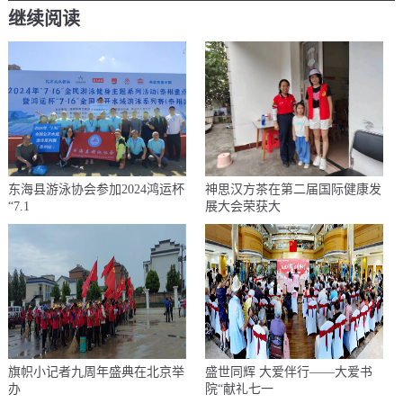
继续阅读
东海县游泳协会参加2024鸿运杯
神思汉方茶在第二届国际健康发
“7.1
展大会荣获大
旗帜小记者九周年盛典在北京举
盛世同辉 大爱伴行——大爱书
办
院“献礼七一