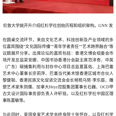
伦敦大学姚开升介绍红杉学社创始历程和组织架构。GNN 发
在圆桌交流环节，来自文化艺术、科技创新及产业领域的多
位嘉宾围绕“文化国际传播”“青年学者责任”“艺术跨界融合”等
议题展开分享。出席论坛的嘉宾包括：香港文博会组委会市
场开发总监梁安娜、中国书协香港分会副主席范淳奇、中英
（广东）碳捕集利用与封存中心项目总监夏菖佑、上海巴塞
艺术中心董事长宗莉萍、巴塞当代美术馆香港区城市合伙人
黎健聪、香港民族文化促进交流会会长稍苞乌努·李乐眉、雕
塑艺术家朱则儒、加拿大Heyz控股集团董事长石巍、OCD甲
古文设计国际事务部负责人许轩铭，以及红杉学社中国区理
事陈嘉敏等。
与此同时，英国皇家艺术学会终身院士张怀存，以及红杉学