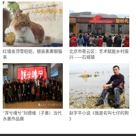
红墙金顶雪皑皑，银装素裹御猫
北京市密云区：艺术赋能乡村振
来
兴——石城镇
“浑兮魂兮”刘德维（子墨）当代
赵宇平小说《我是名叫七仔的狗
水墨作品展
》