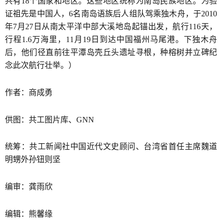
共有18个国家和地区。这些地区统称为南岛民族地区。为验
证祖先是中国人，6名南岛语族后人组队驾乘独木舟，于2010
年7月27日从南太平洋中部大溪地岛起锚出发，航行116天，
行程1.6万海里，11月19日到达中国福州马尾港。下独木舟
后，他们径直前往平潭岛壳丘头遗址寻根，种榕树并立碑纪
念此次航行壮举。）
作者：商成勇
供图：共工图片库、GNN
统筹：共工新闻社中国近代文史顾问、台湾省首任主席魏道
明甥外孙钮则坚
编审：龚雨欣
编辑：熊馨缘