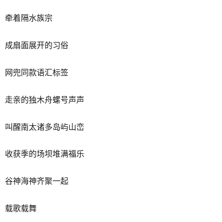
牵着隔水族宗
成扇面展开的习俗
网兜同款语汇标签
走亲的独木舟螺号声声
叫醒南太诸多岛屿山峦
收获季的场坝堆满福乐
谷神海神齐聚一起
载歌载舞