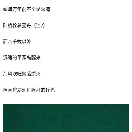
峡海万年前不全是峡海
陆桥栓着孤舟（注2）
而八千载以降
沉睡的平潭岛醒来
海风吹旺聚落爝火
擦亮狩耕渔舟膜拜的祥光