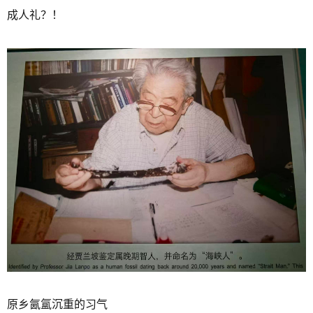
成人礼？！
原乡氤氲沉重的习气