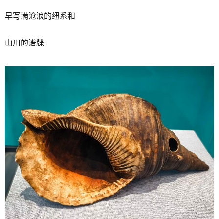
早写满沧浪的纽系和
山川的谱牒