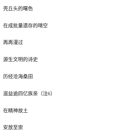
壳丘头的曙色
在成批量遗存的晴空
再再漫过
源生文明的诗史
历经沧海桑田
滋益逾四亿族亲（注6）
在精神故土
安放至崇