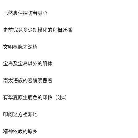
已然裹住探访者身心
史前究竟多少规模化的舟楫迁播
文明根脉才深植
宝岛及宝岛以外的肌体
南太语族的容貌明摆着
有华夏原生底色的印钤（注4）
叩问这方祖源地
精神依皈的原乡