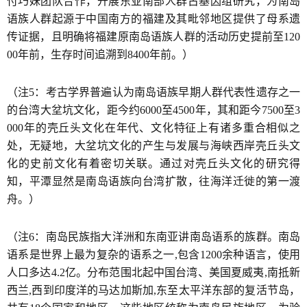
付巧妹团队合作，开展东亚南部人群古基因组研究，为南岛
语族人群起源于中国南方的福建及其毗邻地区提供了母系遗
传证据，且明确将福建原南岛语族人群的活动历史提前至120
00年前，生存时间追溯到8400年前。）
（注5：考古学界普遍认为南岛语族早期人群代表性遗存之一
的台湾大坌坑文化，距今约6000至4500年，其和距今7500至3
000年的壳丘头文化在年代、文化特征上有诸多重合相似之
处，无疑地，大坌坑文化的产生与发展与海峡西岸壳丘头文
化的史前文化有着密切关联。通过对壳丘头文化的研究得
知，平潭显然是南岛语族向台湾扩散，往海洋迁徙的第一渡
舟。）
（注6：南岛民族指大洋洲和东南亚讲南岛语系的族群。南岛
语系是世界上最为复杂的语系之一,包含1200余种语言，使用
人口多达4.2亿。分布范围北起中国台湾、美国夏威夷,南抵新
西兰,西到印度洋的马达加斯加,东至太平洋东部的复活节岛，