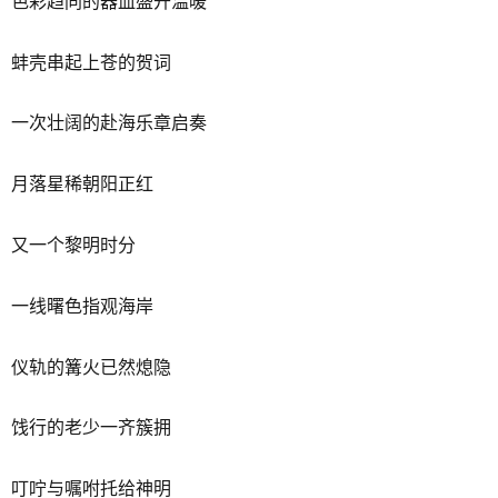
色彩趋同的器皿盛开温暖
蚌壳串起上苍的贺词
一次壮阔的赴海乐章启奏
月落星稀朝阳正红
又一个黎明时分
一线曙色指观海岸
仪轨的篝火已然熄隐
饯行的老少一齐簇拥
叮咛与嘱咐托给神明