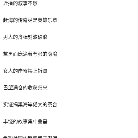
迁播的叙事不歇
赶海的传奇尽是英雄乐章
男人的舟楫劈波破浪
黧黑面庞涂着夸张的隐喻
女人的岸寮摆上祈愿
巴望满仓的收获归来
实证揭橥海岸偌大的祭台
丰饶的故事集中叠磊