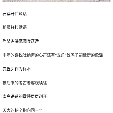
石锛开口说话
稻菽籽粒默语
陶釜煮沸沉阒寂辽远
丰年的喜悦吐纳海的心声还有“支角”雄鸣子嗣延衍的歌谣
壳丘头作为样本
被后来的考古者客观续述
南岛语系的雾幔层层剥开
天大的秘辛指向同一个