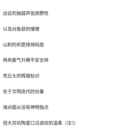
出征的独鼓声张扬野性
以及对鱼获的憧憬
山积的祈愿排排码放
冉冉紫气升腾平安吉祥
壳丘头的辉煌标识
在于文明迭代的份量
海对面从没有神明指点
但大㞣坑陶釜口沿波纹的温柔（注5）