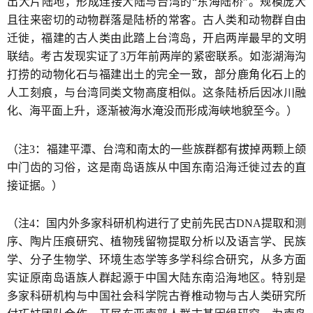
出大片陆地，形成连接大陆与台湾的“东海陆桥”。规模庞大
且往来密切的动物群落是陆桥的常客。古人类和动物群自由
迁徙，福建的古人类由此踏上台湾岛，开启两岸最早的文明
联结。考古发现实证了3万年前两岸的紧密联系。如澎湖海沟
打捞的动物化石与福建出土的完全一致，部分鹿角化石上的
人工刻痕，与台湾同类文物高度相似。这条陆桥后因冰川融
化、海平面上升，逐渐被海水淹没而形成海峡地貌至今。）
（注3：福建平潭、台湾和南太的一些族群都有拔掉两颗上颌
中门齿的习俗，这是南岛语族从中国东南沿海迁徙过去的直
接证据。）
（注4：国内外多家科研机构进行了史前先民古DNA提取和测
序、陶片压痕研究、植物残留物提取分析以及语言学、民族
学、分子生物学、环境生态学等多学科综合研究，从多方面
实证原南岛语族人群起源于中国大陆东南沿海地区。特别是
多家科研机构与中国社会科学院古脊椎动物与古人类研究所