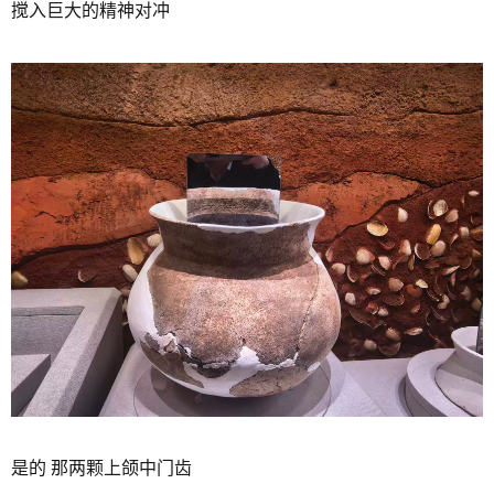
搅入巨大的精神对冲
是的 那两颗上颌中门齿