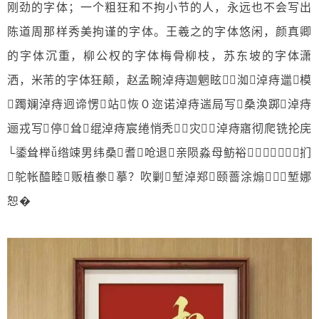
刚劲的字体；一个粗狂和不拘小节的人，永远也不会写出
陈道周那样秀美拘谨的字体。王羲之的字体悠闲，颜真卿
的字体沉重，柳公权的字体梅骨柳枝，苏东坡的字体潇
洒，米芾的字体狂颠，赵孟畹淖痔迦魍眩洳淖痔邋模
躅斓淖痔迥谛愣站恢０迩诺淖痔遄局写桑涣踯淖痔
逦戎写停耸绲淖痔宸绻悄秃灾淖痔寤彻爬铣抡庑
└鋈耸榉ǚ绺竦男纬桑耆呛退亲陨淼母鲂裕⑵扪
鸵帐醯睦贩植豢摹？吹剿堑淖郑颐蔷涂煽堑娜
恕�