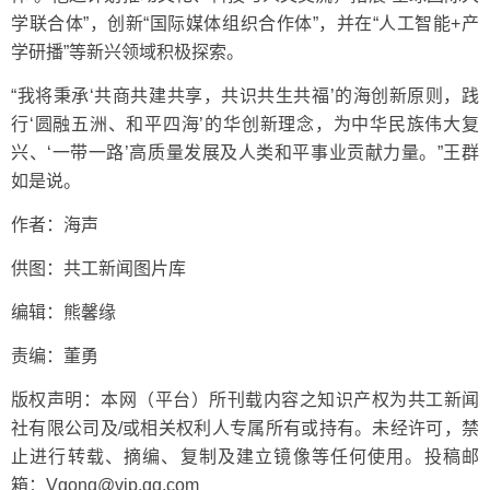
学联合体”，创新“国际媒体组织合作体”，并在“人工智能+产
学研播”等新兴领域积极探索。
“我将秉承‘共商共建共享，共识共生共福’的海创新原则，践
行‘圆融五洲、和平四海’的华创新理念，为中华民族伟大复
兴、‘一带一路’高质量发展及人类和平事业贡献力量。”王群
如是说。
作者：海声
供图：共工新闻图片库
编辑：熊馨缘
责编：董勇
版权声明：本网（平台）所刊载内容之知识产权为共工新闻
社有限公司及/或相关权利人专属所有或持有。未经许可，禁
止进行转载、摘编、复制及建立镜像等任何使用。投稿邮
箱：Vgong@vip.qq.com