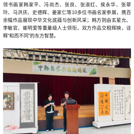
领书画家韩家平、冯尚杰、张良、张淑红、侯永华、张翠
玲、马洪庆、史德辉、姜家仁等10多位书画名家参展，携百
余幅作品展现中华文化底蕴与创新风采；韩方则由玄星允、
李敏官、崔明爱等重量级人士领衔，双方作品交相辉映，诠
释“和而不同”的东方智慧。