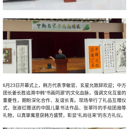
6月23日开幕式上，韩方代表李敏官、玄星允致辞欢迎；中方
团长姜长胜追溯中韩“书画同源”的文化血脉，强调文化互鉴的
重要性，期盼深化合作、友谊长青。现场举行了礼品互赠仪
式，张淑红赠送的中国儿童书法作品、张翠玲的手绘团扇等
礼物，以真挚寓意获韩方盛赞，彰显“礼尚往来”的东方礼仪。