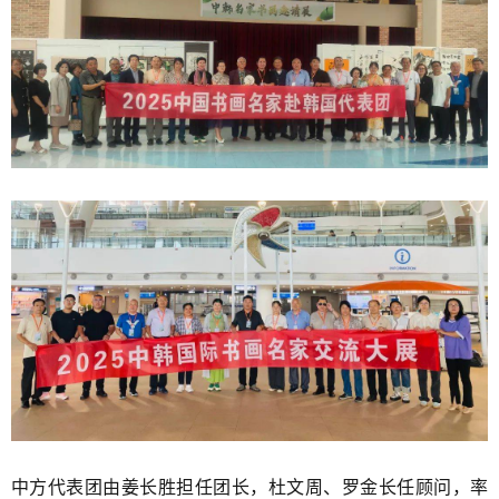
中方代表团由姜长胜担任团长，杜文周、罗金长任顾问，率