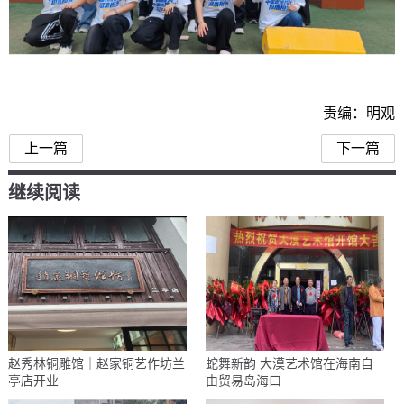
责编：明观
上一篇
下一篇
继续阅读
赵秀林铜雕馆｜赵家铜艺作坊兰
蛇舞新韵 大漠艺术馆在海南自
亭店开业
由贸易岛海口