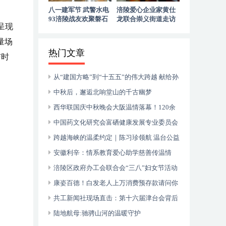
八一建军节 武警水电
涪陵爱心企业家黄仕
93涪陵战友欢聚磐石
龙联合崇义街道走访
呈现
玉寨赓续军旅初心
慰问退役老兵
量场
热门文章
与时
从“建国方略”到“十五五”的伟大跨越 献给孙
中山诞辰160周年暨郑丽文访陆
中秋后，邂逅北响堂山的千古幽梦
西华联国庆中秋晚会大阪温情落幕！120余
侨胞共庆双节，安徽商会关西分会入会壮大团
中国药文化研究会富硒健康发展专业委员会
体力量
成立大会在山东枣庄成功举行
跨越海峡的温柔约定｜陈习珍领航 温台公益
音乐会暖透“星”世界
安徽利辛：情系教育爱心助学慈善传温情
涪陵区政府办工会联合会“三八”妇女节活动
在涪州书院举行
康姿百德！白发老人上万消费预存款请问你
何时归还？
共工新闻社现场直击：第十六届津台会背后
的两岸融合密码
陆地航母:驰骋山河的温暖守护