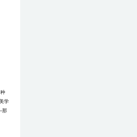
这种
美学
—那