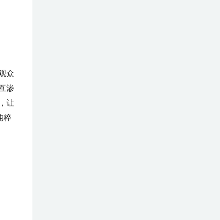
观众
互渗
，让
纯粹