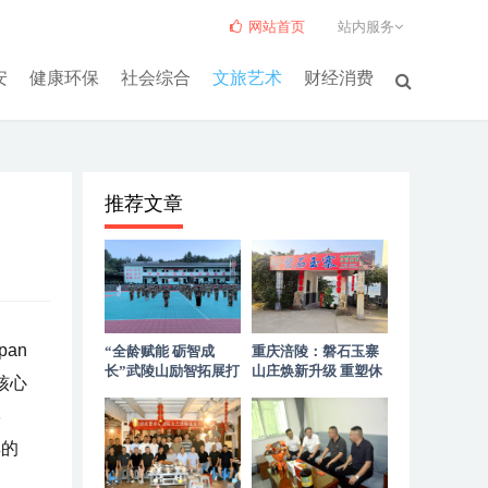
网站首页
站内服务
安
健康环保
社会综合
文旅艺术
财经消费
推荐文章
an
“全龄赋能 砺智成
重庆涪陵：磐石玉寨
长”武陵山励智拓展打
山庄焕新升级 重塑休
态核心
造高山优质拓展服务
闲聚会新标杆
学
厚的