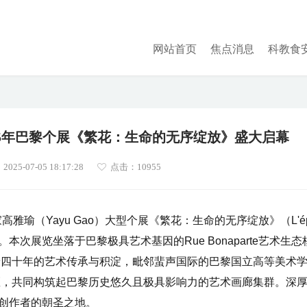
网站首页
焦点消息
科教食
25年巴黎个展《繁花：生命的无序绽放》盛大启幕
25-07-05 18:17:28
点击：
10955
高雅瑜（Yayu Gao）大型个展《繁花：生命的无序绽放》（L'ép
 vie）正式开幕。本次展览坐落于巴黎极具艺术基因的Rue Bonaparte艺术生
载着四十年的艺术传承与积淀，毗邻蜚声国际的巴黎国立高等美术
ur等艺术街区，共同构筑起巴黎历史悠久且极具影响力的艺术画廊集群。深
创作者的朝圣之地。