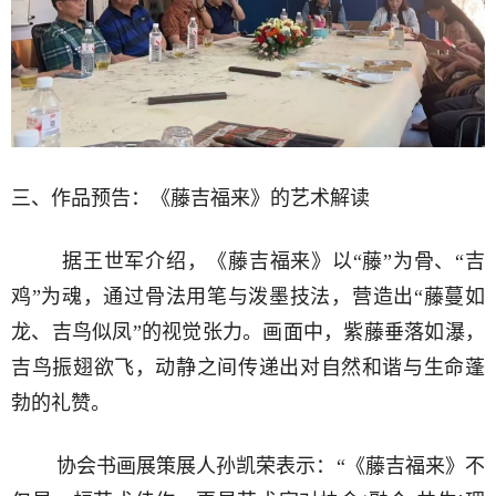
三、作品预告：《藤吉福来》的艺术解读
据王世军介绍，《藤吉福来》以“藤”为骨、“吉
鸡”为魂，通过骨法用笔与泼墨技法，营造出“藤蔓如
龙、吉鸟似凤”的视觉张力。画面中，紫藤垂落如瀑，
吉鸟振翅欲飞，动静之间传递出对自然和谐与生命蓬
勃的礼赞。
协会书画展策展人孙凯荣表示：“《藤吉福来》不