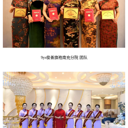
9ys俊善旗袍南充分院 团队