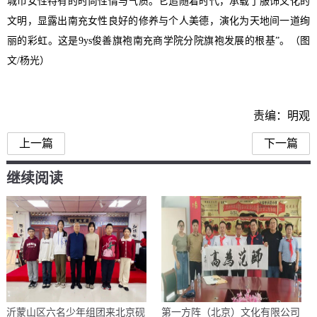
城市女性特有的时尚性情与气质。它追随着时代，承载了服饰文化的
文明，显露出南充女性良好的修养与个人美德，演化为天地间一道绚
丽的彩虹。
这是
9ys俊善旗袍南充商学院分院
旗袍发展的根基”。（图
文/杨光）
责编：明观
上一篇
下一篇
继续阅读
沂蒙山区六名少年组团来北京砚
第一方阵（北京）文化有限公司