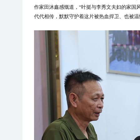
作家田沐鑫感慨道，“叶挺与李秀文夫妇的家国
代代相传，默默守护着这片被热血捍卫、也被温