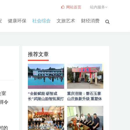
网站首页
站内服务
安
健康环保
社会综合
文旅艺术
财经消费
推荐文章
公室
“全龄赋能 砺智成
重庆涪陵：磐石玉寨
长”武陵山励智拓展打
山庄焕新升级 重塑休
得令
造高山优质拓展服务
闲聚会新标杆
村的