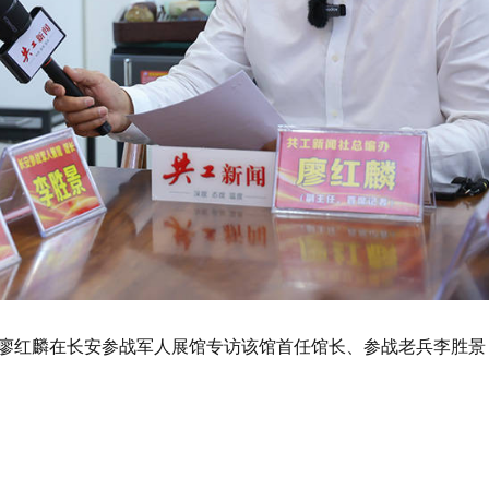
廖红麟在长安参战军人展馆专访该馆首任馆长、参战老兵李胜景