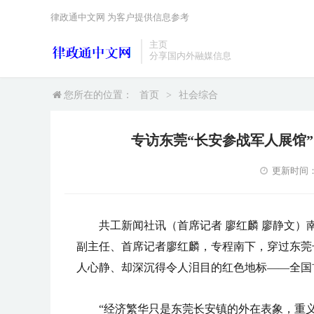
律政通中文网 为客户提供信息参考
主页
分享国内外融媒信息
您所在的位置：
首页
>
社会综合
专访东莞“长安参战军人展馆
更新时间：20
共工新闻社讯（首席记者 廖红麟 廖静文
副主任、首席记者廖红麟，专程南下，穿过东莞
人心静、却深沉得令人泪目的红色地标——全国
“经济繁华只是东莞长安镇的外在表象，重