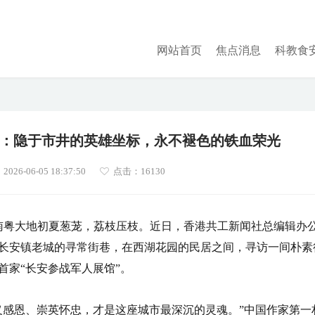
网站首页
焦点消息
科教食
”：隐于市井的英雄坐标，永不褪色的铁血荣光
26-06-05 18:37:50
点击：
16130
）南粤大地初夏葱茏，荔枝压枝。近日，香港共工新闻社总编辑办
长安镇老城的寻常街巷，在西湖花园的民居之间，寻访一间朴素
首家“长安参战军人展馆”。
义感恩、崇英怀忠，才是这座城市最深沉的灵魂。”中国作家第一