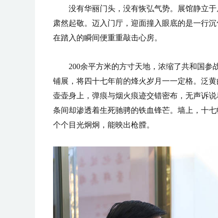
没有华丽门头，没有恢弘气势。展馆静立于
肃然起敬。迈入门厅，迎面撞入眼底的是一行沉甸
在踏入的瞬间便重重敲击心房。
200余平方米的方寸天地，浓缩了共和国参战
铺展，将四十七年前的烽火岁月一一定格。泛黄
壶壶身上，弹痕与烟火痕迹交错密布，无声诉说
条间却渗透着生死驰骋的铁血锋芒。墙上，十七
个个目光炯炯，能映出枪膛。