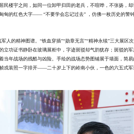
居民楼宇之间，如同一位卸甲归田的老兵，不喧哗，不张扬，却
甸的红色大字—— “不要学会忘记过去” ，仿佛一枚历史的警
军人的精神图谱。“铁血穿插”“勋章无言”“精神永续”三大展区
的立功证书静卧在玻璃展柜中，字迹斑驳却气韵犹存；斑驳的军
着当年战场的残酷与凶险。手绘的战场态势图铺展于墙面，简易
帧戎装照一字排开——二十岁上下的岭南小伙，一色的六五式军