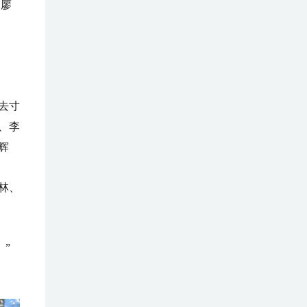
 廖
去寸
、李
辉
林、
”