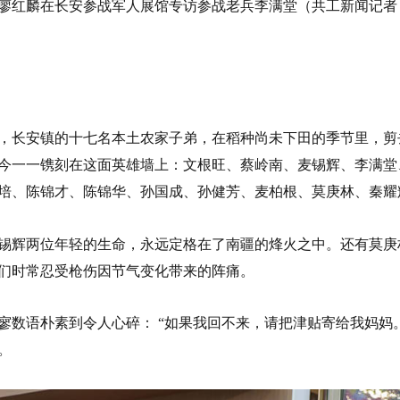
廖红麟在长安参战军人展馆专访参战老兵李满堂（共工新闻记者
大地，长安镇的十七名本土农家子弟，在稻种尚未下田的季节里，剪
今一一镌刻在这面英雄墙上：文根旺、蔡岭南、麦锡辉、李满堂
培、陈锦才、陈锦华、孙国成、孙健芳、麦柏根、莫庚林、秦耀
锡辉两位年轻的生命，永远定格在了南疆的烽火之中。还有莫庚
们时常忍受枪伤因节气变化带来的阵痛。
寥数语朴素到令人心碎： “如果我回不来，请把津贴寄给我妈妈。
。