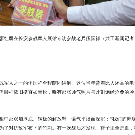
廖红麟在长安参战军人展馆专访参战老兵伍国祥（共工新闻记者
战军人之一的伍国祥全程陪同讲解。这位当年背着比人还高的电
但腰杆依旧挺直如青松，唯有那张帅气照片与此刻饱经沧桑的脸
柜中那双加厚底、钢板的解放鞋，语气平淡而深沉：“我们的鞋
为了对抗敌军布下的竹刺。有一次战后才发现，鞋子里全是血，