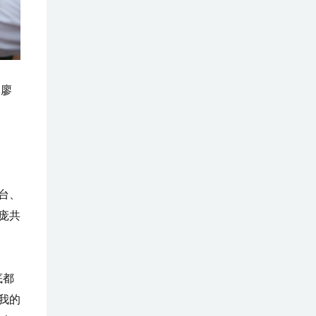
 廖
台、
庞共
底都
我的