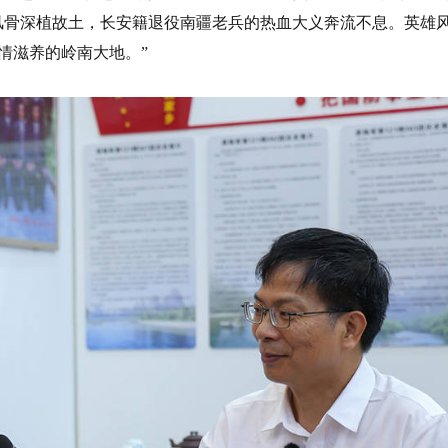
风骨深植故土，长安籍退役南疆老兵的热血大义奔流不息。英雄
情滋养的岭南大地。”