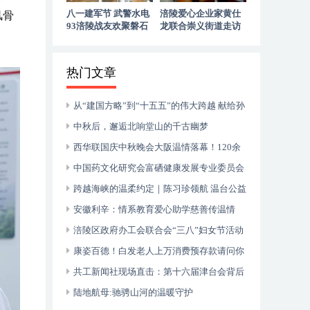
八一建军节 武警水电
涪陵爱心企业家黄仕
风骨
93涪陵战友欢聚磐石
龙联合崇义街道走访
玉寨赓续军旅初心
慰问退役老兵
热门文章
从“建国方略”到“十五五”的伟大跨越 献给孙
中山诞辰160周年暨郑丽文访陆
中秋后，邂逅北响堂山的千古幽梦
西华联国庆中秋晚会大阪温情落幕！120余
侨胞共庆双节，安徽商会关西分会入会壮大团
中国药文化研究会富硒健康发展专业委员会
体力量
成立大会在山东枣庄成功举行
跨越海峡的温柔约定｜陈习珍领航 温台公益
音乐会暖透“星”世界
安徽利辛：情系教育爱心助学慈善传温情
涪陵区政府办工会联合会“三八”妇女节活动
在涪州书院举行
康姿百德！白发老人上万消费预存款请问你
何时归还？
共工新闻社现场直击：第十六届津台会背后
的两岸融合密码
陆地航母:驰骋山河的温暖守护