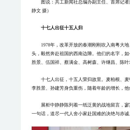
图说：共工新闻社总编办副主任、首席记者
静文 摄）
十七人出征十五人归
1978年，改革开放的春潮刚刚吹入南粤
头，毅然奔赴祖国的西南边陲。他们的名字，如
胜景、伍国祥、蔡满金、高树森、许继昌、陈叶
十七人出征，十五人荣归故里。麦柏根、麦
李胜景、孙建芳身负重伤，随着年龄的增长，他
展柜中静静陈列着一纸泛黄的战地留言，寥
一句话，道尽一代人舍小家赴国难的决绝与赤诚