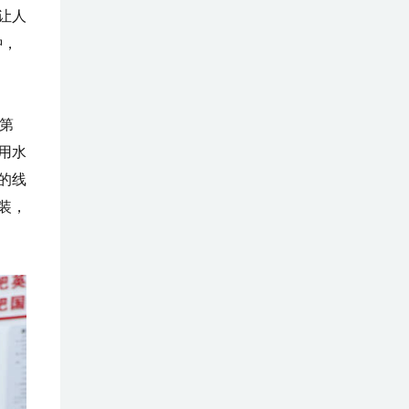
让人
钟，
次第
用水
的线
装，