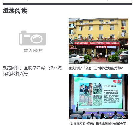
继续阅读
铁路网评：互联京津冀，津兴城
重庆武隆：“辛途山庄”康养胜地备受青睐
际跑起复兴号
“彭婆婆榨菜”项目在重庆市级创业创新大赛