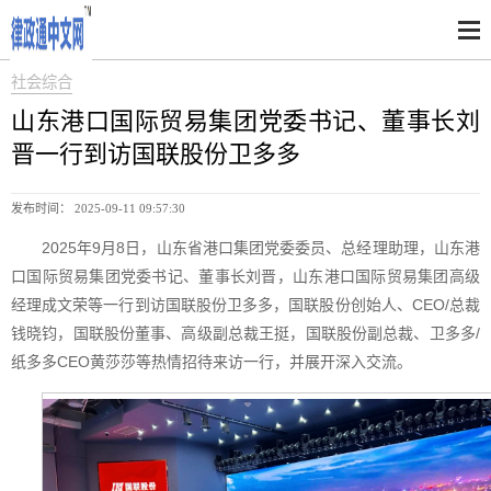
社会综合
山东港口国际贸易集团党委书记、董事长刘
晋一行到访国联股份卫多多
发布时间： 2025-09-11 09:57:30
2025年9月8日，山东省港口集团党委委员、总经理助理，山东港
口国际贸易集团党委书记、董事长刘晋，山东港口国际贸易集团高级
经理成文荣等一行到访国联股份卫多多，国联股份创始人、CEO/总裁
钱晓钧，国联股份董事、高级副总裁王挺，国联股份副总裁、卫多多/
纸多多CEO黄莎莎等热情招待来访一行，并展开深入交流。