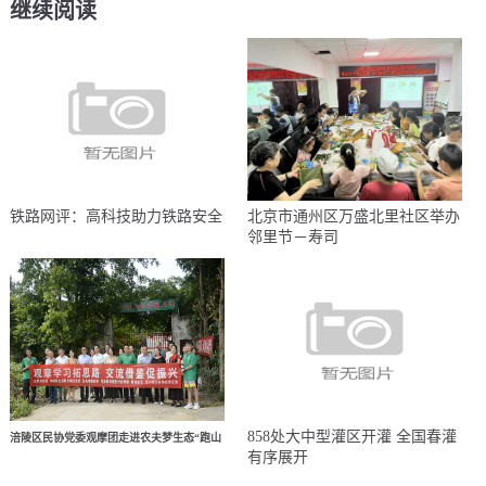
继续阅读
铁路网评：高科技助力铁路安全
北京市通州区万盛北里社区举办
邻里节－寿司
858处大中型灌区开灌 全国春灌
涪陵区民协党委观摩团走进农夫梦生态“跑山
有序展开