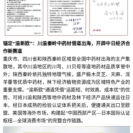
锚定“渝新欧”：川渝秦岭中药材借道出海，开辟中日经济合
作新赛道
重庆市、四川省和陕西秦岭区域是全国中药材出海的主产集
散地，其中川渝地区的川芎、川贝母等道地药材品质享誉中
外；陕西秦岭依托独特地理气候，盛产椴木灵芝、天麻、淫
羊藿等优质中药材，林下经济植物资源成为区域特色产业的
重要支撑。“渝新欧”通道凭借“运距短、时效高、成本优”的优
势，可将川渝和陕西等地中药材及林下经济产品快速运往日
本，经日本成熟的检验认证体系把关后，便捷通关出口至欧
盟、美国等海外市场，构建起“中国西部产区—日本国际认证
枢纽—全球消费市场”的完整合作链路。