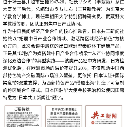
位于埼玉县川越市笠幡1947-26，社长リシミ（李紫薇）系仁
木富美子后代，总编辑おうちしん（王智新教授）为东京大
学教育学博士，现任早稻田大学特别招聘研究员、武蔵野大
学教授等职，团队正聚焦中日产业协同。
作为中日民间经济产业合作的核心推动者，日本共工新闻社
始终以“拓展中日产业合作领域、激活跨区域经济价值”为核
心方向，此次会谈中赠送的出口欧洲型秦岭林下健康产品，
正是其“以物产为媒搭建中日产业合作桥梁”“从产业协同维度
深化双边合作”的典型实践——该类产品经中方研发，日方检
测优化后，在欧洲市场的溢价率提升20%，不仅帮助中国西
部特色物产突破国际市场准入壁垒，更依托“日本认证+国际
渠道”的双重支撑，为西部特色产品“借船出海”打造了可复制
的跨区域合作模式。日本国驻华大使金杉宪治和公使园田庸
特意为“日本共工新闻社”题字。