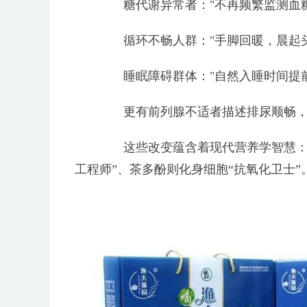
糖代谢异常者："不再频繁监测血糖
循环不畅人群："手脚回暖，晨起头
睡眠障碍群体："自然入睡时间提前1
更有前列腺不适者描述排尿顺畅，肠
这些改变蕴含着现代营养学智慧：海
工程师”、茶多酚则化身细胞“抗氧化卫士”