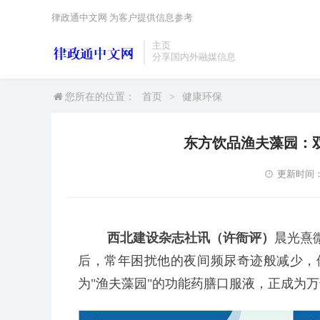
律政通中文网 为客户提供信息参考
主页
分享国内外融媒信息
您所在的位置：
首页
>
健康环保
东方饮品渔夫藻园：
更新时间：20
西北建设杂志社讯（许衙评）
晨光熹
后，常年困扰他的夜间频尿奇迹般减少，
为"渔夫藻园"的功能药膳口服液，正成为