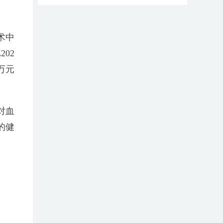
术中
02
万元
对血
的健