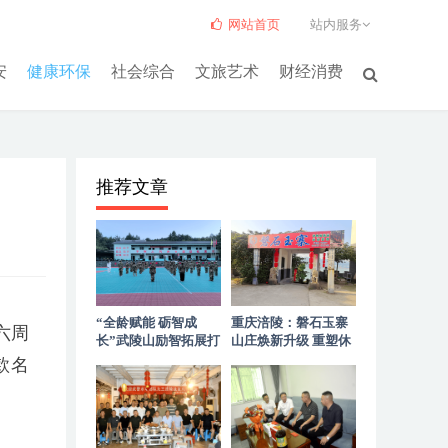
网站首页
站内服务
安
健康环保
社会综合
文旅艺术
财经消费
推荐文章
“全龄赋能 砺智成
重庆涪陵：磐石玉寨
六周
长”武陵山励智拓展打
山庄焕新升级 重塑休
造高山优质拓展服务
闲聚会新标杆
款名