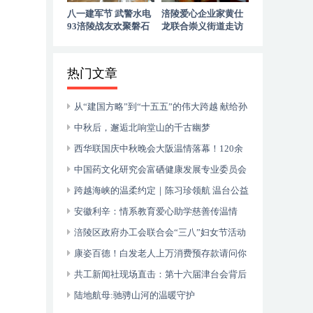
八一建军节 武警水电
涪陵爱心企业家黄仕
93涪陵战友欢聚磐石
龙联合崇义街道走访
玉寨赓续军旅初心
慰问退役老兵
热门文章
从“建国方略”到“十五五”的伟大跨越 献给孙
中山诞辰160周年暨郑丽文访陆
中秋后，邂逅北响堂山的千古幽梦
西华联国庆中秋晚会大阪温情落幕！120余
侨胞共庆双节，安徽商会关西分会入会壮大团
中国药文化研究会富硒健康发展专业委员会
体力量
成立大会在山东枣庄成功举行
跨越海峡的温柔约定｜陈习珍领航 温台公益
音乐会暖透“星”世界
安徽利辛：情系教育爱心助学慈善传温情
涪陵区政府办工会联合会“三八”妇女节活动
在涪州书院举行
康姿百德！白发老人上万消费预存款请问你
何时归还？
共工新闻社现场直击：第十六届津台会背后
的两岸融合密码
陆地航母:驰骋山河的温暖守护