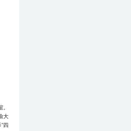
谊。
渝大
”四