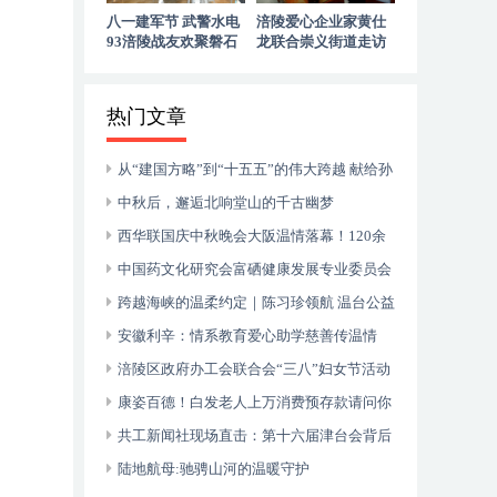
八一建军节 武警水电
涪陵爱心企业家黄仕
93涪陵战友欢聚磐石
龙联合崇义街道走访
玉寨赓续军旅初心
慰问退役老兵
热门文章
从“建国方略”到“十五五”的伟大跨越 献给孙
中山诞辰160周年暨郑丽文访陆
中秋后，邂逅北响堂山的千古幽梦
西华联国庆中秋晚会大阪温情落幕！120余
侨胞共庆双节，安徽商会关西分会入会壮大团
中国药文化研究会富硒健康发展专业委员会
体力量
成立大会在山东枣庄成功举行
跨越海峡的温柔约定｜陈习珍领航 温台公益
音乐会暖透“星”世界
安徽利辛：情系教育爱心助学慈善传温情
涪陵区政府办工会联合会“三八”妇女节活动
在涪州书院举行
康姿百德！白发老人上万消费预存款请问你
何时归还？
共工新闻社现场直击：第十六届津台会背后
的两岸融合密码
陆地航母:驰骋山河的温暖守护