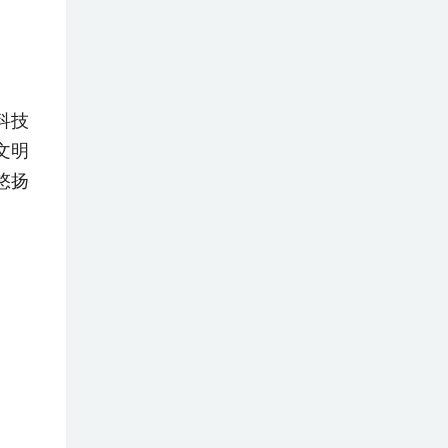
科技
文明
悠扬