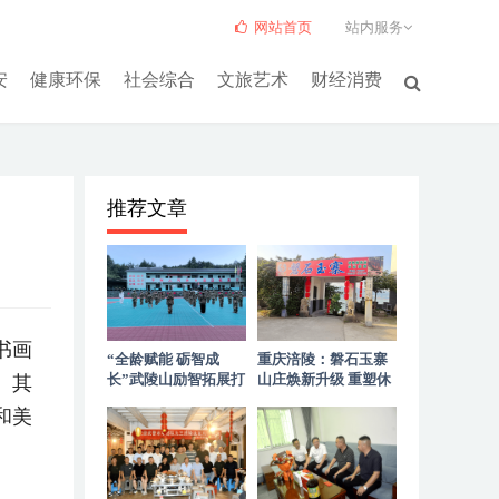
网站首页
站内服务
安
健康环保
社会综合
文旅艺术
财经消费
推荐文章
书画
“全龄赋能 砺智成
重庆涪陵：磐石玉寨
。其
长”武陵山励智拓展打
山庄焕新升级 重塑休
造高山优质拓展服务
闲聚会新标杆
和美