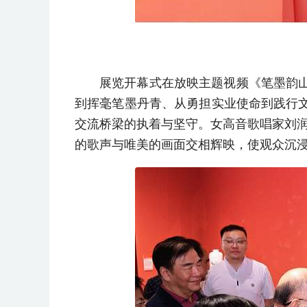
展览开幕式在放映主题视频《笔墨韵
到挥毫笔墨丹青、从勇担实业使命到践行
交流桥梁的执着与坚守。女高音歌唱家刘润
的歌声与唯美的画面交相辉映，使观众沉