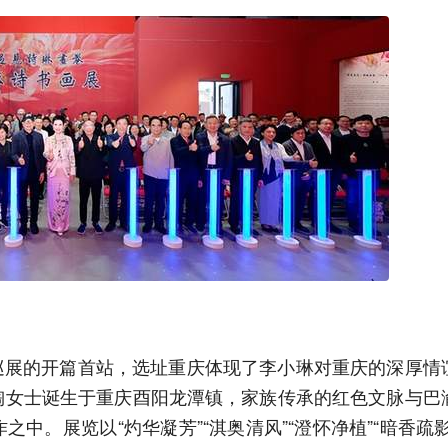
内巡展的开篇首站，选址重庆体现了李小琳对重庆的深厚情
陶女士诞生于重庆酉阳龙潭镇，家族传承的红色文脉与巴
中。展览以“灼华凝芳”“淇奥清风”“澄怀净植”“暗香疏影