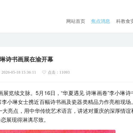
网站首页
焦点消息
科教食
琳诗书画展在渝开幕
26-05-18 15:36:11
点击：
11093
展览续文脉。5月16日，“华夏遇见 诗琳画卷”李小琳诗
席李小琳女士携近百幅诗书画及瓷器类精品力作亮相现场
一大亮点，用中华传统艺术语言，讲述对重庆的深厚情谊
眷恋展现得淋漓尽致。