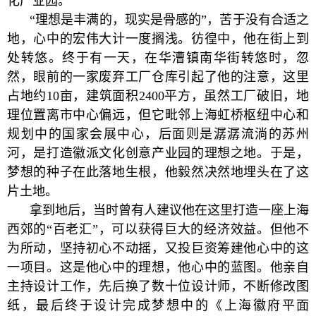
化产业园。
“理想是丰满的，现实是骨感的”，苦于没有合适之
地，心中的宏伟大计一度搁浅。彷徨中，他在街上到
处转悠。终于有一天，在华漕镇南华街转悠时，忽
然，眼前的一家废弃工厂仓库引起了他的注意，这里
占地约10亩，建筑面积2400平方，虽然工厂破旧，地
理位置离市中心偏远，但它毗邻上海虹桥枢纽中心和
规划中的国家会展中心，后面则是潺潺流淌的苏州
河，是打造徽派文化创意产业园的理想之地。于是，
梦想的种子在此落地生根，他毅然决然地埋头在了这
片土地。
拿到地后，当时曾有人建议他在这里打造一座上海
西郊的“百老汇”，可以获得巨大的经济效益。但他不
为所动，坚持初心不动摇，又投巨资筹建他心中的这
一项目。这是他心中的理想，他心中的蓝图。他亲自
主持设计工作，先后换了数十位设计师，不断修改图
纸，最后终于设计完成梦想中的《上海徽府平面