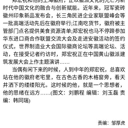
郑宏祝和他的上海徽府，正以徽派文化的光芒为新
时代中国文化的融合与创新赋能。近年来，冠军瓷砖
徽州印象新品发布会，长三角民进企业家联盟峰会等
一批高端活动先后在徽府举行;江南吃货节，徽府被主
管部门点名提供美食资源清单;郑宏祝也马不停蹄参加
华东进口商合作联盟交流大会及走进安徽活动的签约
仪式，世界制造业大会国际徽商论坛等高端论坛、活
动，在接受记者约访时，郑宏祝正在中国黄山徽派建
筑发展大会上作主题演讲……
当偶有闲下来的时候，人到中年的郑宏祝，总喜欢
站在他的徽府老宅里，在古色古香的木格窗旁，看天
井洒下的缕缕阳光。这时候的他，就是一个思想者，
他的思绪在远方……(图文：刘鹏程 编辑：刘玉磊 责
编：韩同瑞)
责编：邹厚虎