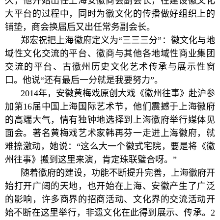
久，他开始出任上海安徽商会副会长，在建设徽文化
大平台的过程中，同时为徽文化的传播做好组织上的
铺垫，商会换届后又出任常务副会长。
郑宏祝把上海徽府定义为“三三三分”：徽文化与地
域性文化交流的平台、徽商与其他各地域性商业集团
交流的平台、古徽州历史文化艺术传承与展示性窗
口。他说“还有最后一分就是我要努力”。
2014年，安徽黄梅戏原创大戏《徽州往事》赴沪参
加第16届中国上海国际艺术节，他们震撼于上海徽府
的高端大气，情有独钟地选择到上海徽府举行媒体见
面会。著名黄梅戏艺术家韩再芬一走进上海徽府，就
难捺激动，她说：“这么大一个徽式宅院，要是将《徽
州往事》搬到这里来演，肯定珠联璧合呀。”
随着徽府的建设，功能不断提升完善，上海徽府开
始打开广阔的天地，也开始在上海、安徽产生了广泛
的影响，许多商界的招商活动、文化界的交流活动开
始不断在这里举行，非遗文化在此得到展示、传承。2