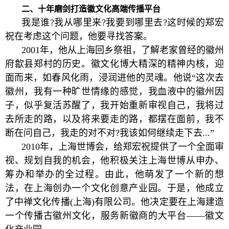
二、十年磨剑打造徽文化高端传播平台
我是谁?我从哪里来?我要到哪里去?这时候的郑宏
祝在考虑这个问题，他要寻找答案。
2001年，他从上海回乡祭祖，了解老家曾经的徽州
府歙县郑村的历史。徽文化博大精深的精神内核，迎
面而来，如春风化雨，浸润进他的灵魂。他说“这次去
徽州，我有一种旷世情缘的感觉，我血液中的徽州因
子，似乎复活苏醒了，我开始重新审视自己，我将过
去所走的路，以及将来要走的路，都摆在面前，我不
断在问自己，我走的对不对?我该如何继续走下去...”
2010年，上海世博会，给郑宏祝提供了一个全面审
视、规划自我的机会，他积极关注上海世博从申办、
筹办和举办的全过程。由此，他萌发了一个新的想
法，在上海创办一个文化创意产业园。于是，他成立
了中禅文化传播(上海)有限公司。他决定要在上海建造
一个传播古徽州文化，服务新徽商的大平台——徽文