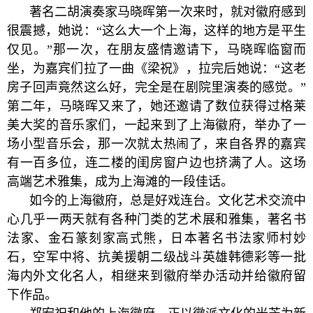
著名二胡演奏家马晓晖第一次来时，就对徽府感到
很震撼，她说：“这么大一个上海，这样的地方是平生
仅见。”那一次，在朋友盛情邀请下，马晓晖临窗而
坐，为嘉宾们拉了一曲《梁祝》，拉完后她说：“这老
房子回声竟然这么好，完全是在剧院里演奏的感觉。”
第二年，马晓晖又来了，她还邀请了数位获得过格莱
美大奖的音乐家们，一起来到了上海徽府，举办了一
场小型音乐会，那一次就太热闹了，来自各界的嘉宾
有一百多位，连二楼的闺房窗户边也挤满了人。这场
高端艺术雅集，成为上海滩的一段佳话。
如今的上海徽府，总是好戏连台。文化艺术交流中
心几乎一两天就有各种门类的艺术展和雅集，著名书
法家、金石篆刻家高式熊，日本著名书法家师村妙
石，空军中将、抗美援朝二级战斗英雄韩德彩等一批
海内外文化名人，相继来到徽府举办活动并给徽府留
下作品。