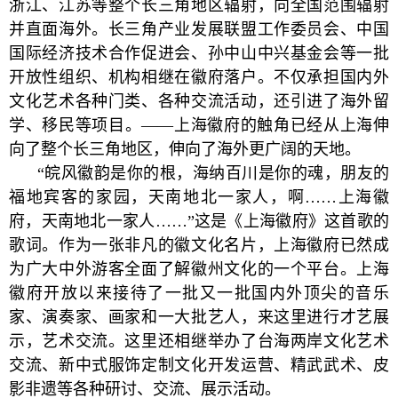
浙江、江苏等整个长三角地区辐射，向全国范围辐射
并直面海外。长三角产业发展联盟工作委员会、中国
国际经济技术合作促进会、孙中山中兴基金会等一批
开放性组织、机构相继在徽府落户。不仅承担国内外
文化艺术各种门类、各种交流活动，还引进了海外留
学、移民等项目。——上海徽府的触角已经从上海伸
向了整个长三角地区，伸向了海外更广阔的天地。
“皖风徽韵是你的根，海纳百川是你的魂，朋友的
福地宾客的家园，天南地北一家人，啊……上海徽
府，天南地北一家人……”这是《上海徽府》这首歌的
歌词。作为一张非凡的徽文化名片，上海徽府已然成
为广大中外游客全面了解徽州文化的一个平台。上海
徽府开放以来接待了一批又一批国内外顶尖的音乐
家、演奏家、画家和一大批艺人，来这里进行才艺展
示，艺术交流。这里还相继举办了台海两岸文化艺术
交流、新中式服饰定制文化开发运营、精武武术、皮
影非遗等各种研讨、交流、展示活动。