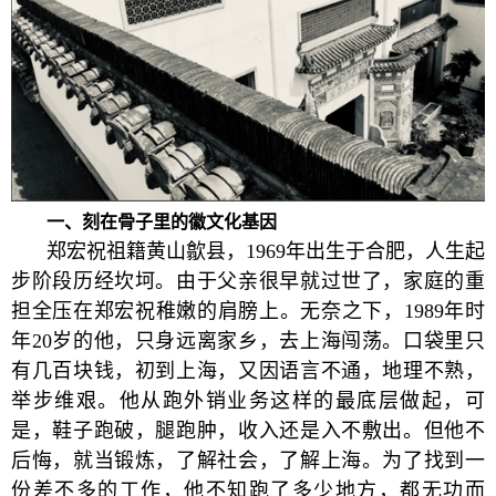
一、刻在骨子里的徽文化基因
郑宏祝祖籍黄山歙县，1969年出生于合肥，人生起
步阶段历经坎坷。由于父亲很早就过世了，家庭的重
担全压在郑宏祝稚嫩的肩膀上。无奈之下，1989年时
年20岁的他，只身远离家乡，去上海闯荡。口袋里只
有几百块钱，初到上海，又因语言不通，地理不熟，
举步维艰。他从跑外销业务这样的最底层做起，可
是，鞋子跑破，腿跑肿，收入还是入不敷出。但他不
后悔，就当锻炼，了解社会，了解上海。为了找到一
份差不多的工作，他不知跑了多少地方，都无功而