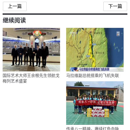
上一篇
下一篇
继续阅读
国际艺术大师王余根先生领航戈
马拉维副总统搭乘的飞机失联
梅列艺术盛宴
传承八一精神，赓续红色血脉