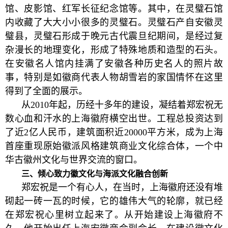
馆、皮影馆、红军长征纪念馆等。其中，在灵璧石馆
内收藏了大大小小很多的灵璧石。灵璧石产自安徽灵
璧县，灵璧石形成于晚元古代震旦纪期间，是经过复
杂漫长的地理变化，形成了特殊地质和造型的石头。
在安徽名人馆内挂满了安徽各种历史名人的照片故
事，特别是如徽商代表人物胡雪岩的家国情怀在这里
得到了全面的展示。
从2010年起，历经十多年的建设，凝结着郑宏祝无
数心血和汗水的上海徽府横空出世。工程总投资达到
了近2亿人民币，建筑面积近20000平方米，成为上海
首座重现原始徽派风格建筑商业文化综合体，一个中
华古徽州文化与世界交流的窗口。
三、倾心致力徽文化与海派文化融合创新
郑宏祝是一个有心人，在当时，上海徽府还没有堆
砌起一砖一瓦的时候，它的雄伟大气的轮廓，就已经
在郑宏祝心里树立起来了。从开始建设上海徽府不