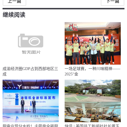
上一篇
下一篇
继续阅读
成渝经济圈GDP占到西部地区三
一场足球赛，一种川味精神——
成
2025“金
厨电业现分水岭！卡萨帝全嵌厨
快讯 | 美国共工新闻社社长龚玉